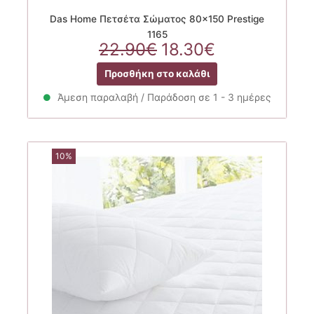
Das Home Πετσέτα Σώματος 80×150 Prestige
1165
Original
Η
22.90
€
18.30
€
price
τρέχουσα
Προσθήκη στο καλάθι
was:
τιμή
22.90€.
είναι:
Άμεση παραλαβή / Παράδοση σε 1 - 3 ημέρες
18.30€.
10%