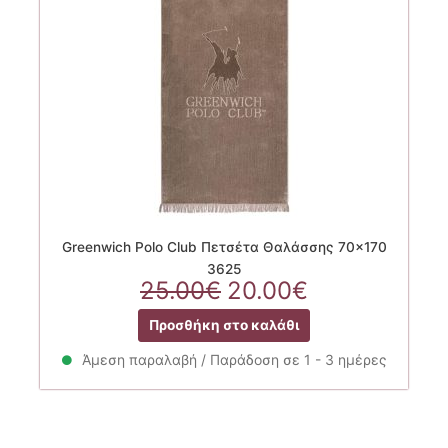
Greenwich Polo Club Πετσέτα Θαλάσσης 70×170
3625
Original
Η
25.00
€
20.00
€
price
τρέχουσα
Προσθήκη στο καλάθι
was:
τιμή
25.00€.
είναι:
Άμεση παραλαβή / Παράδοση σε 1 - 3 ημέρες
20.00€.