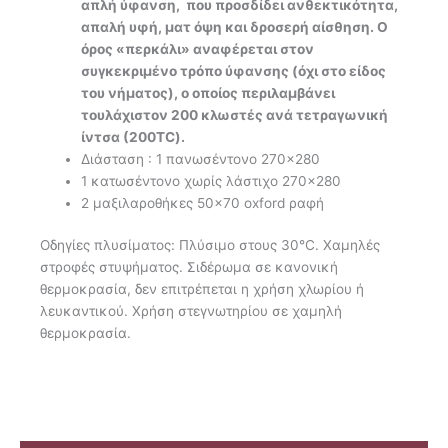
απλή ύφανση, που προσδίδει ανθεκτικότητα,
απαλή υφή, ματ όψη και δροσερή αίσθηση. Ο
όρος «περκάλι» αναφέρεται στον
συγκεκριμένο τρόπο ύφανσης (όχι στο είδος
του νήματος), ο οποίος περιλαμβάνει
τουλάχιστον 200 κλωστές ανά τετραγωνική
ίντσα (200TC).
Διάσταση : 1 πανωσέντονο 270×280
1 κατωσέντονο χωρίς λάστιχο 270×280
2 μαξιλαροθήκες 50×70 oxford ραφή
Οδηγίες πλυσίματος: Πλύσιμο στους 30°C. Χαμηλές
στροφές στυψήματος. Σιδέρωμα σε κανονική
θερμοκρασία, δεν επιτρέπεται η χρήση χλωρίου ή
λευκαντικού. Χρήση στεγνωτηρίου σε χαμηλή
θερμοκρασία.