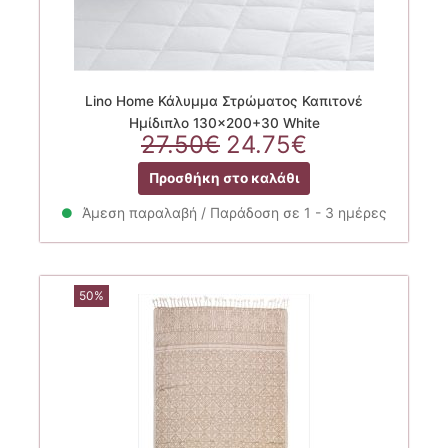
Lino Home Κάλυμμα Στρώματος Καπιτονέ
Ημίδιπλο 130×200+30 White
Original
Η
27.50
€
24.75
€
price
τρέχουσα
Προσθήκη στο καλάθι
was:
τιμή
27.50€.
είναι:
Άμεση παραλαβή / Παράδοση σε 1 - 3 ημέρες
24.75€.
50%