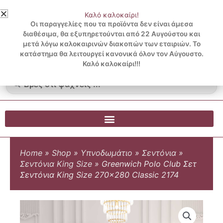
Μετάβαση
Καλό καλοκαίρι!
στο
3 ΔΟΣΕΙΣ ΧΩΡΙΣ ΠΙΣΤΩΤΙΚΗ ΜΕ KLARNA
Οι παραγγελίες που τα προϊόντα δεν είναι άμεσα
περιεχόμενο
διαθέσιμα, θα εξυπηρετούνται από 22 Αυγούστου και
μετά λόγω καλοκαιρινών διακοπών των εταιριών. Το
Λογαριασμός
0
κατάστημα θα λειτουργεί κανονικά όλον τον Αύγουστο.
Cart
0.00
€
Blog
Καλό καλοκαίρι!!!
Search
...
Home
»
Shop
»
Υπνοδωμάτιο
»
Σεντόνια
»
Σεντόνια King Size
»
Greenwich Polo Club Σετ
Σεντόνια King Size 270×280 Classic 2174