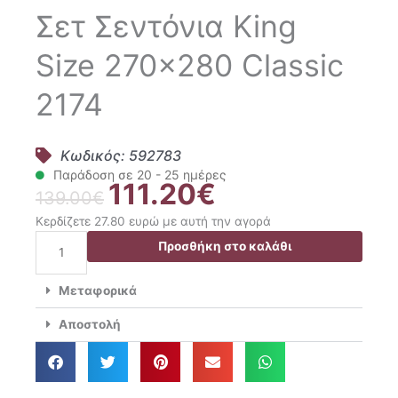
Σετ Σεντόνια King
Size 270×280 Classic
2174
Κωδικός: 592783
Παράδοση σε 20 - 25 ημέρες
111.20
€
Original
Η
139.00
€
price
τρέχουσα
Κερδίζετε 27.80 ευρώ με αυτή την αγορά
was:
τιμή
Greenwich
Προσθήκη στο καλάθι
139.00€.
είναι:
Polo
111.20€.
Club
Μεταφορικά
Σετ
Σεντόνια
Αποστολή
King
Size
270x280
Classic