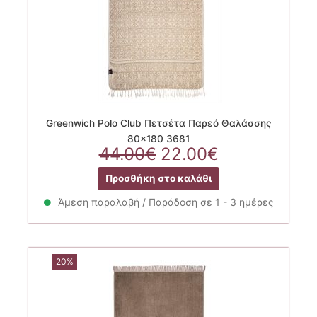
Greenwich Polo Club Πετσέτα Παρεό Θαλάσσης
80×180 3681
Original
Η
44.00
€
22.00
€
price
τρέχουσα
Προσθήκη στο καλάθι
was:
τιμή
44.00€.
είναι:
Άμεση παραλαβή / Παράδοση σε 1 - 3 ημέρες
22.00€.
20%