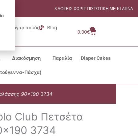
3 ΔΟΣΕΙΣ ΧΩΡΙΣ ΠΙΣΤΩΤΙΚΗ ΜΕ KLARNA
θα
Λογαριασμός
Blog
0
Cart
0.00
€
ι
Διακόσμηση
Παραλία
Diaper Cakes
στούγεννα-Πάσχα)
Θαλάσσης 90×190 3734
olo Club Πετσέτα
0×190 3734