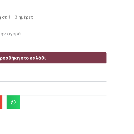
σε 1 - 3 ημέρες
έχουσα
 την αγορά
μή
ναι:
.00€.
ροσθήκη στο καλάθι