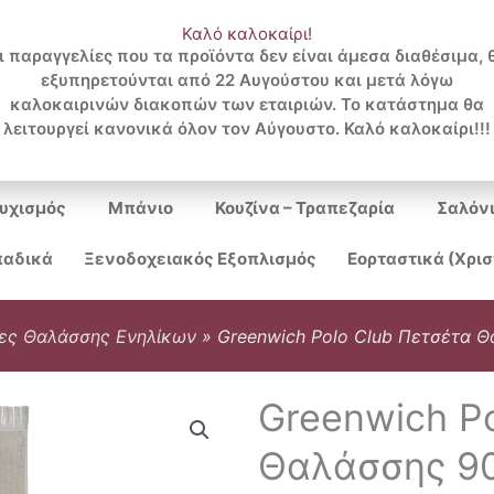
Καλό καλοκαίρι!
ι παραγγελίες που τα προϊόντα δεν είναι άμεσα διαθέσιμα, 
εξυπηρετούνται από 22 Αυγούστου και μετά λόγω
Search
καλοκαιρινών διακοπών των εταιριών. Το κατάστημα θα
λειτουργεί κανονικά όλον τον Αύγουστο. Καλό καλοκαίρι!!!
...
υχισμός
Μπάνιο
Κουζίνα – Τραπεζαρία
Σαλόν
αδικά
Ξενοδοχειακός Εξοπλισμός
Εορταστικά (Χρι
ες Θαλάσσης Ενηλίκων
»
Greenwich Polo Club Πετσέτα 
Greenwich P
Θαλάσσης 9