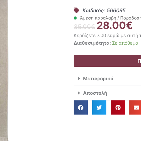
Κωδικός: 566095
Άμεση παραλαβή / Παράδοση 
28.00
€
Original
Η
35.00
€
price
τρ
Κερδίζετε 7.00 ευρώ με αυτή
was:
τι
Greenwich
Διαθεσιμότητα:
Σε απόθεμα
35.00€.
εί
Polo
28
Club
Π
Πετσέτα
Θαλάσσης
Μεταφορικά
90x190
3734
Αποστολή
ποσότητα