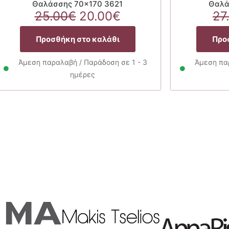
Θαλάσσης 70×170 3621
Θαλά
Original
Η
25.00
€
20.00
€
27
α
price
τρέχουσα
was:
τιμή
Προσθήκη στο καλάθι
Προ
25.00€.
είναι:
20.00€.
Άμεση παραλαβή / Παράδοση σε 1 - 3
Άμεση παρ
ημέρες