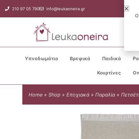
Μετάβαση
210 97 05 790
info@leukaoneira.gr
στο
Ο
περιεχόμενο
Υπνοδωμάτιο
Βρεφικά
Παιδικά
Ρο
Κουρτίνες
Οπ
Home
»
Shop
»
Εποχιακά
»
Παραλία
»
Πετσέτ