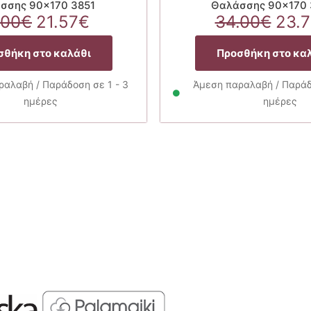
σσης 90×170 3851
Θαλάσσης 90×170 
Original
Η
Orig
.00
€
21.57
€
34.00
€
23.
price
τρέχουσα
pric
was:
τιμή
was
σθήκη στο καλάθι
Προσθήκη στο κα
27.00€.
είναι:
34.
21.57€.
αλαβή / Παράδοση σε 1 - 3
Άμεση παραλαβή / Παράδο
ημέρες
ημέρες