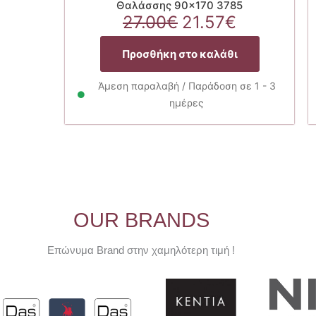
Θαλάσσης 90×170 3785
Original
Η
27.00
€
21.57
€
price
τρέχουσ
was:
τιμή
Προσθήκη στο καλάθι
27.00€.
είναι:
21.57€.
Άμεση παραλαβή / Παράδοση σε 1 - 3
ημέρες
OUR BRANDS
Επώνυμα Brand στην χαμηλότερη τιμή !