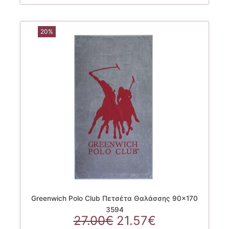
20%
Greenwich Polo Club Πετσέτα Θαλάσσης 90×170
3594
Original
Η
27.00
€
21.57
€