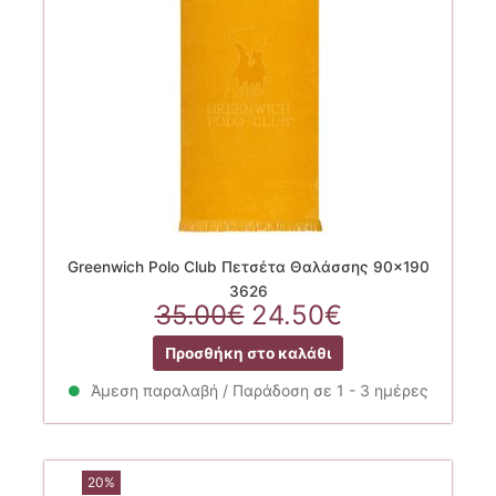
Greenwich Polo Club Πετσέτα Θαλάσσης 90×190
3626
Original
Η
35.00
€
24.50
€
price
τρέχουσα
Προσθήκη στο καλάθι
was:
τιμή
35.00€.
είναι:
Άμεση παραλαβή / Παράδοση σε 1 - 3 ημέρες
24.50€.
20%