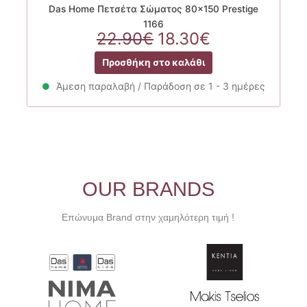
Das Home Πετσέτα Σώματος 80×150 Prestige
1166
Original
Η
22.90
€
18.30
€
price
τρέχουσα
Προσθήκη στο καλάθι
was:
τιμή
22.90€.
είναι:
Άμεση παραλαβή / Παράδοση σε 1 - 3 ημέρες
18.30€.
OUR BRANDS
Επώνυμα Brand στην χαμηλότερη τιμή !