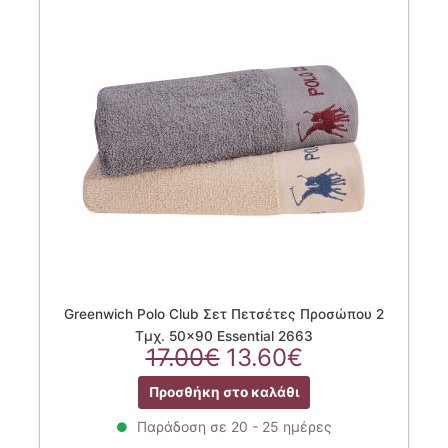
Greenwich Polo Club Σετ Πετσέτες Προσώπου 2
Τμχ. 50×90 Essential 2663
Original
Η
17.00
€
13.60
€
price
τρέχουσα
Προσθήκη στο καλάθι
was:
τιμή
17.00€.
είναι:
Παράδοση σε 20 - 25 ημέρες
13.60€.