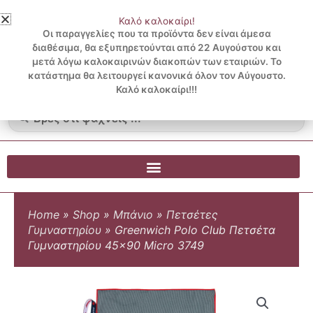
Μετάβαση
Καλό καλοκαίρι!
στο
3 ΔΟΣΕΙΣ ΧΩΡΙΣ ΠΙΣΤΩΤΙΚΗ ΜΕ KLARNA
Οι παραγγελίες που τα προϊόντα δεν είναι άμεσα
περιεχόμενο
διαθέσιμα, θα εξυπηρετούνται από 22 Αυγούστου και
μετά λόγω καλοκαιρινών διακοπών των εταιριών. Το
Λογαριασμός
0
κατάστημα θα λειτουργεί κανονικά όλον τον Αύγουστο.
Cart
0.00
€
Blog
Καλό καλοκαίρι!!!
Search
...
Home
»
Shop
»
Μπάνιο
»
Πετσέτες
Γυμναστηρίου
»
Greenwich Polo Club Πετσέτα
Γυμναστηρίου 45×90 Micro 3749