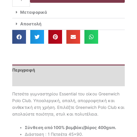
Polo
6.40€.
Club
Μεταφορικά
Πετσέτα
Γυμναστηρίου
Αποστολή
45×90
Micro
3749
ποσότητα
Περιγραφή
Επιπλέον πληροφορίες
Πετσέτα γυμναστηρίου Essential του οίκου Greenwich
Polo Club. Υποαλεργική, απαλή, απορροφητική και
ανθεκτική στη χρήση. Επιλέξτε Greenwich Polo Club και
απολαύστε ποιότητα, στυλ και πολυτέλεια.
Σύνθεση από 100% βαμβάκι/βάρος 400gsm.
Διάσταση : 1 Πετσέτα 45×90.