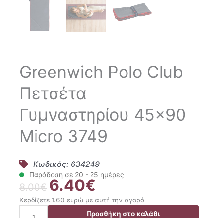
Greenwich Polo Club
Πετσέτα
Γυμναστηρίου 45×90
Micro 3749
Κωδικός: 634249
Παράδοση σε 20 - 25 ημέρες
6.40
€
Original
Η
8.00
€
price
τρέχουσα
Κερδίζετε 1.60 ευρώ με αυτή την αγορά
was:
τιμή
Greenwich
Προσθήκη στο καλάθι
8.00€.
είναι: