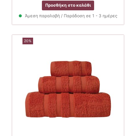
price
τρέχουσα
Προσθήκη στο καλάθι
was:
τιμή
27.00€.
είναι:
Άμεση παραλαβή / Παράδοση σε 1 - 3 ημέρες
21.57€.
20%