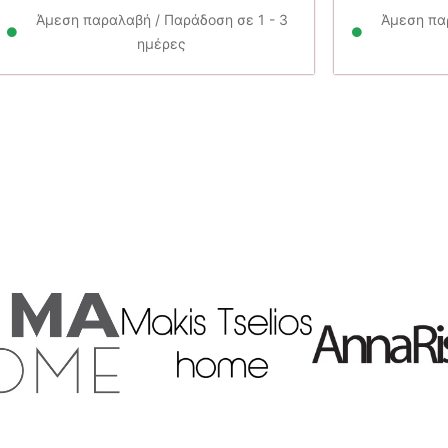
14.90€.
είναι:
11.90€.
Άμεση παραλαβή / Παράδοση σε 1 - 3
Άμεση παρ
ημέρες