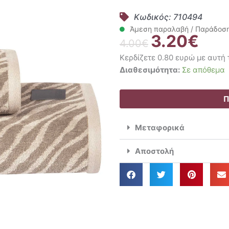
Κωδικός: 710494
Άμεση παραλαβή / Παράδοση 
3.20
€
Original
Η
4.00
€
price
τρέχο
Κερδίζετε 0.80 ευρώ με αυτή
was:
τιμή
Greenwich
Διαθεσιμότητα:
Σε απόθεμα
4.00€.
είναι:
Polo
3.20€
Club
Π
Πετσέτα
Χεριών
Μεταφορικά
30x50
Loft
Αποστολή
4092
ποσότητα