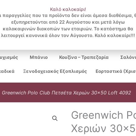
Καλό καλοκαίρι!
ι παραγγελίες που τα προϊόντα δεν είναι άμεσα διαθέσιμα, 
εξυπηρετούνται από 22 Αυγούστου και μετά λόγω
Search
καλοκαιρινών διακοπών των εταιριών. Το κατάστημα θα
λειτουργεί κανονικά όλον τον Αύγουστο. Καλό καλοκαίρι!!!
...
υχισμός
Μπάνιο
Κουζίνα – Τραπεζαρία
Σαλόν
αδικά
Ξενοδοχειακός Εξοπλισμός
Εορταστικά (Χρι
»
Greenwich Polo Club Πετσέτα Χεριών 30×50 Loft 4092
Greenwich P
Χεριών 30×5