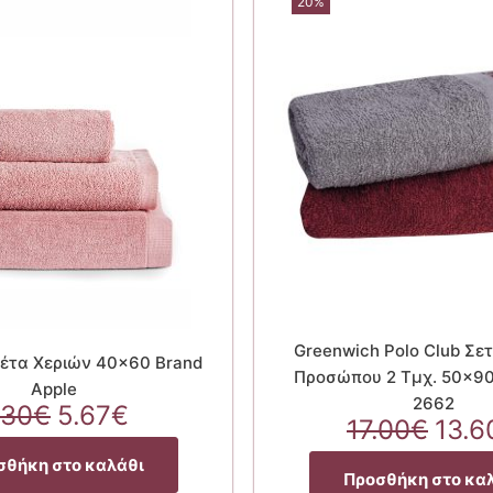
20%
Greenwich Polo Club Σε
σέτα Χεριών 40×60 Brand
Προσώπου 2 Τμχ. 50×90 
Apple
2662
Original
Η
.30
€
5.67
€
Orig
17.00
€
13.6
price
τρέχουσα
pric
was:
τιμή
σθήκη στο καλάθι
was:
Προσθήκη στο κα