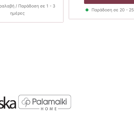
6.30€.
είναι:
17.0
5.67€.
αλαβή / Παράδοση σε 1 - 3
Παράδοση σε 20 - 2
ημέρες