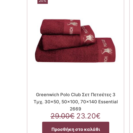
20%
Greenwich Polo Club Σετ Πετσέτες 3
Τμχ. 30×50, 50×100, 70×140 Essential
2669
Original
Η
29.00
€
23.20
€
price
τρέχουσ
was:
τιμή
Προσθήκη στο καλάθι