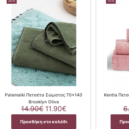
20%
10%
Palamaiki Πετσέτα Σώματος 70×140
Kentia Πετ
Brooklyn Olive
Original
Η
14.90
€
11.90
€
6
price
τρέχουσα
α
was:
τιμή
Προσθήκη στο καλάθι
Προ