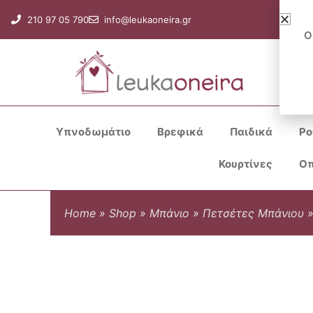
Μετάβαση
210 97 05 790
info@leukaoneira.gr
στο
Ο
περιεχόμενο
Υπνοδωμάτιο
Βρεφικά
Παιδικά
Ρο
Κουρτίνες
Οπ
Home
»
Shop
»
Μπάνιο
»
Πετσέτες Μπάνιου