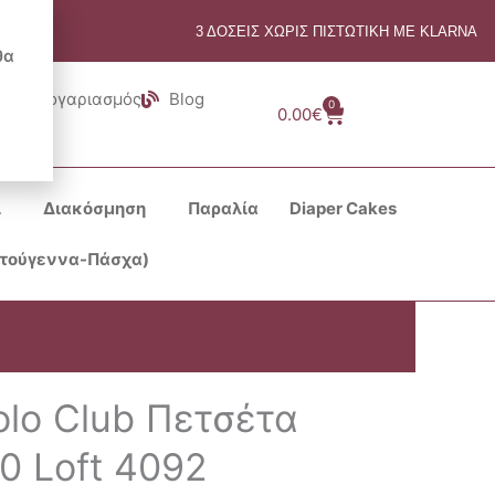
3 ΔΟΣΕΙΣ ΧΩΡΙΣ ΠΙΣΤΩΤΙΚΗ ΜΕ KLARNA
θα
Λογαριασμός
Blog
0
Cart
0.00
€
ι
Διακόσμηση
Παραλία
Diaper Cakes
στούγεννα-Πάσχα)
olo Club Πετσέτα
0 Loft 4092