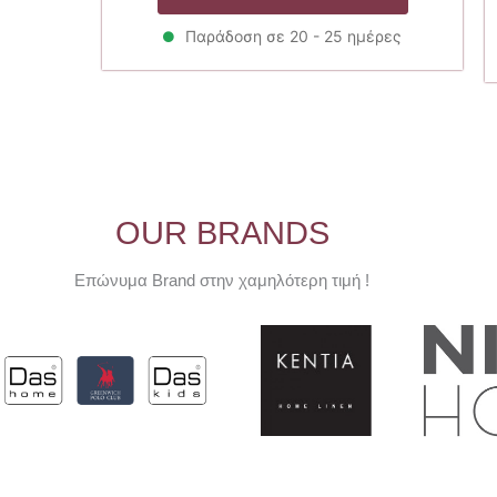
29.00€.
είναι:
23.20€.
Παράδοση σε 20 - 25 ημέρες
OUR BRANDS
Επώνυμα Brand στην χαμηλότερη τιμή !