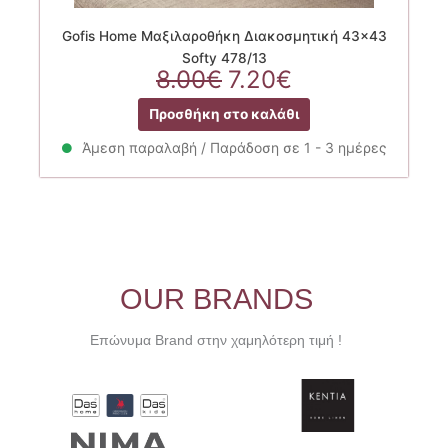
Gofis Home Μαξιλαροθήκη Διακοσμητική 43×43
Softy 478/13
Original
Η
8.00
€
7.20
€
price
τρέχουσα
Προσθήκη στο καλάθι
was:
τιμή
8.00€.
είναι:
Άμεση παραλαβή / Παράδοση σε 1 - 3 ημέρες
7.20€.
OUR BRANDS
Επώνυμα Brand στην χαμηλότερη τιμή !