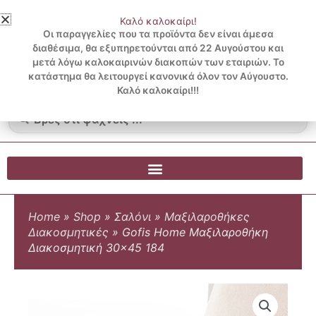
Μετάβαση
Καλό καλοκαίρι!
στο
3 ΔΟΣΕΙΣ ΧΩΡΙΣ ΠΙΣΤΩΤΙΚΗ ΜΕ KLARNA
Οι παραγγελίες που τα προϊόντα δεν είναι άμεσα
περιεχόμενο
διαθέσιμα, θα εξυπηρετούνται από 22 Αυγούστου και
μετά λόγω καλοκαιρινών διακοπών των εταιριών. Το
Λογαριασμός
0
κατάστημα θα λειτουργεί κανονικά όλον τον Αύγουστο.
Cart
0.00
€
Blog
Καλό καλοκαίρι!!!
Search
...
Home
»
Shop
»
Σαλόνι
»
Μαξιλαροθήκες
Διακοσμητικές
»
Gofis Home Μαξιλαροθήκη
Διακοσμητική 30×45 184