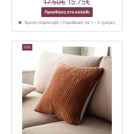
Original
Η
17.50
€
15.75
€
price
τρέχουσα
Προσθήκη στο καλάθι
was:
τιμή
17.50€.
είναι:
Άμεση παραλαβή / Παράδοση σε 1 - 3 ημέρες
15.75€.
10%