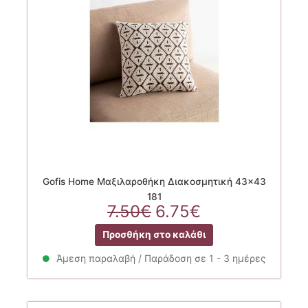
Gofis Home Μαξιλαροθήκη Διακοσμητική 43×43
181
Original
Η
7.50
€
6.75
€
price
τρέχουσα
Προσθήκη στο καλάθι
was:
τιμή
7.50€.
είναι:
Άμεση παραλαβή / Παράδοση σε 1 - 3 ημέρες
6.75€.