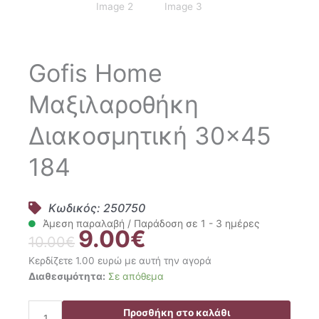
Gofis Home
Μαξιλαροθήκη
Διακοσμητική 30×45
184
Κωδικός: 250750
Άμεση παραλαβή / Παράδοση σε 1 - 3 ημέρες
9.00
€
Original
Η
10.00
€
price
τρέχουσα
Κερδίζετε 1.00 ευρώ με αυτή την αγορά
was:
τιμή
Gofis
Διαθεσιμότητα:
Σε απόθεμα
10.00€.
είναι:
Home
9.00€.
Μαξιλαροθήκη
Προσθήκη στο καλάθι