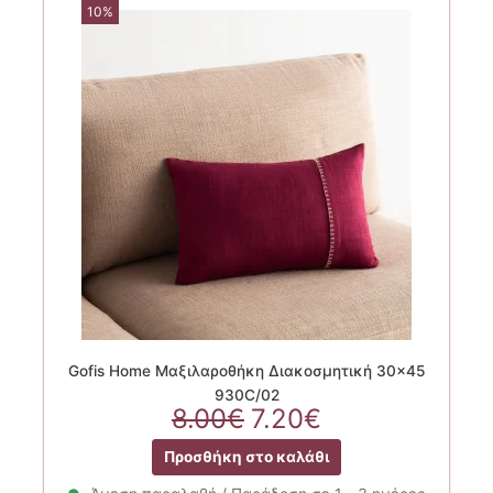
10%
Gofis Home Μαξιλαροθήκη Διακοσμητική 30×45
930C/02
Original
Η
8.00
€
7.20
€
price
τρέχουσα
Προσθήκη στο καλάθι
was:
τιμή
8.00€.
είναι: