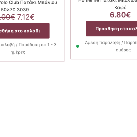
Homeline Πατάκι Μπάνιου
olo Club Πατάκι Μπάνιου
Καφέ
50×70 3039
6.80
€
Original
Η
.00
€
7.12
€
price
τρέχουσα
Προσθήκη στο κα
was:
τιμή
σθήκη στο καλάθι
9.00€.
είναι:
Άμεση παραλαβή / Παράδο
7.12€.
αλαβή / Παράδοση σε 1 - 3
ημέρες
ημέρες