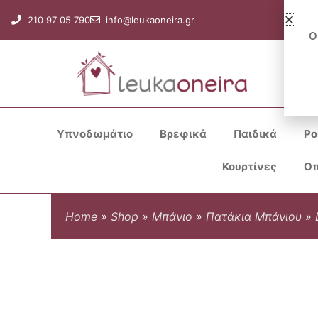
Μετάβαση
210 97 05 790
info@leukaoneira.gr
στο
Ο
περιεχόμενο
Υπνοδωμάτιο
Βρεφικά
Παιδικά
Ρο
Κουρτίνες
Οπ
Home
»
Shop
»
Μπάνιο
»
Πατάκια Μπάνιου
»