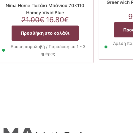
Greenwich P
Nima Home Πατάκι Μπάνιου 70×110
Homey Vivid Blue
9
Original
Η
21.00
€
16.80
€
α
price
τρέχουσα
Προ
was:
τιμή
Προσθήκη στο καλάθι
21.00€.
είναι:
Άμεση παρ
16.80€.
Άμεση παραλαβή / Παράδοση σε 1 - 3
ημέρες