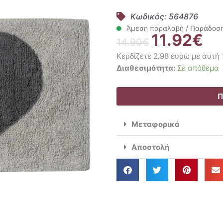
Κωδικός: 564876
Άμεση παραλαβή / Παράδοση 
11.92
€
Original
Η
14.90
€
price
τρέ
Κερδίζετε 2.98 ευρώ με αυτή
was:
τιμ
Das
Διαθεσιμότητα:
Σε απόθεμα
14.90€.
είνα
Home
11.9
Πατάκι
Π
Μπάνιου
50x80
Μεταφορικά
0676
ποσότητα
Αποστολή