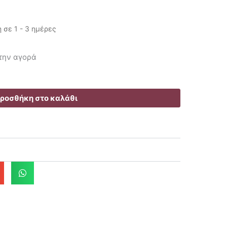
σε 1 - 3 ημέρες
χουσα
 την αγορά
ή
ι:
2€.
ροσθήκη στο καλάθι