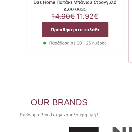
Das Home Πατάκι Μπάνιου Στρογγυλό
Δ.60 0635
Original
Η
14.90
€
11.92
€
price
τρέχουσ
was:
τιμή
Προσθήκη στο καλάθι
14.90€.
είναι:
11.92€.
Παράδοση σε 20 - 25 ημέρες
OUR BRANDS
Επώνυμα Brand στην χαμηλότερη τιμή !