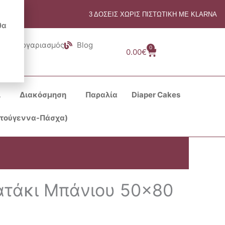
3 ΔΟΣΕΙΣ ΧΩΡΙΣ ΠΙΣΤΩΤΙΚΗ ΜΕ KLARNA
θα
Λογαριασμός
Blog
0
Cart
0.00
€
ι
Διακόσμηση
Παραλία
Diaper Cakes
στούγεννα-Πάσχα)
τάκι Μπάνιου 50×80