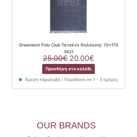
Greenwich Polo Club Πετσέτα Θαλάσσης 70×170
3621
Original
Η
25.00
€
20.00
€
price
τρέχουσα
Προσθήκη στο καλάθι
was:
τιμή
25.00€.
είναι:
Άμεση παραλαβή / Παράδοση σε 1 - 3 ημέρες
20.00€.
OUR BRANDS