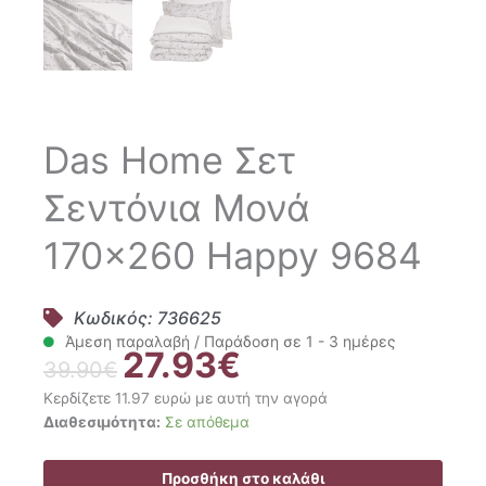
Das Home Σετ
Σεντόνια Μονά
170×260 Happy 9684
Κωδικός: 736625
Άμεση παραλαβή / Παράδοση σε 1 - 3 ημέρες
27.93
€
Original
Η
39.90
€
price
τρέχουσα
Κερδίζετε 11.97 ευρώ με αυτή την αγορά
was:
τιμή
Das
Διαθεσιμότητα:
Σε απόθεμα
39.90€.
είναι:
Home
27.93€.
Σετ
Προσθήκη στο καλάθι