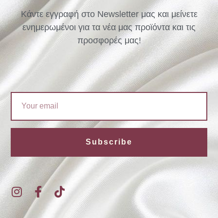
Κάντε εγγραφή στο Newsletter μας και μείνετε
ενημερωμένοι για τα νέα μας προϊόντα και τις
προσφορές μας!
Email
Subscribe
I
F
T
n
a
i
s
c
k