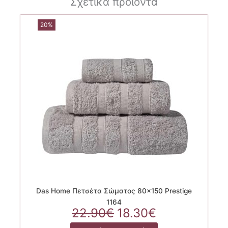
Σχετικά προϊόντα
20%
Das Home Πετσέτα Σώματος 80×150 Prestige
1164
Original
Η
22.90
€
18.30
€
price
τρέχουσα