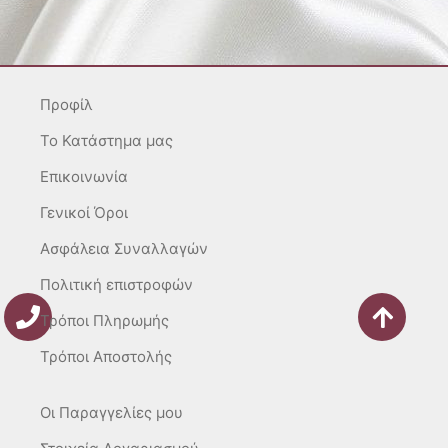
t
e
t
a
b
o
g
o
k
r
o
Προφίλ
a
k
m
-
To Κατάστημα μας
f
Επικοινωνία
Γενικοί Όροι
Ασφάλεια Συναλλαγών
Πολιτική επιστροφών
Τρόποι Πληρωμής
Τρόποι Αποστολής
Οι Παραγγελίες μου