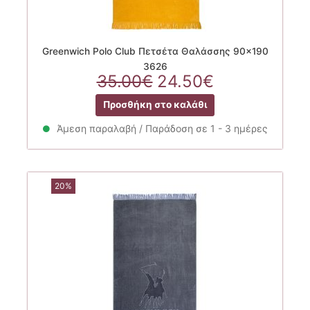
Greenwich Polo Club Πετσέτα Θαλάσσης 90×190
3626
Original
Η
35.00
€
24.50
€
price
τρέχουσα
Προσθήκη στο καλάθι
was:
τιμή
35.00€.
είναι:
Άμεση παραλαβή / Παράδοση σε 1 - 3 ημέρες
24.50€.
20%