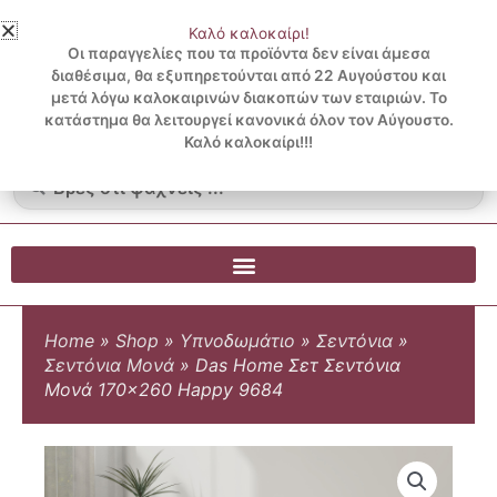
Μετάβαση
Καλό καλοκαίρι!
στο
3 ΔΟΣΕΙΣ ΧΩΡΙΣ ΠΙΣΤΩΤΙΚΗ ΜΕ KLARNA
Οι παραγγελίες που τα προϊόντα δεν είναι άμεσα
περιεχόμενο
διαθέσιμα, θα εξυπηρετούνται από 22 Αυγούστου και
μετά λόγω καλοκαιρινών διακοπών των εταιριών. Το
Λογαριασμός
0
κατάστημα θα λειτουργεί κανονικά όλον τον Αύγουστο.
Cart
0.00
€
Blog
Καλό καλοκαίρι!!!
Search
...
Home
»
Shop
»
Υπνοδωμάτιο
»
Σεντόνια
»
Σεντόνια Μονά
»
Das Home Σετ Σεντόνια
Μονά 170×260 Happy 9684