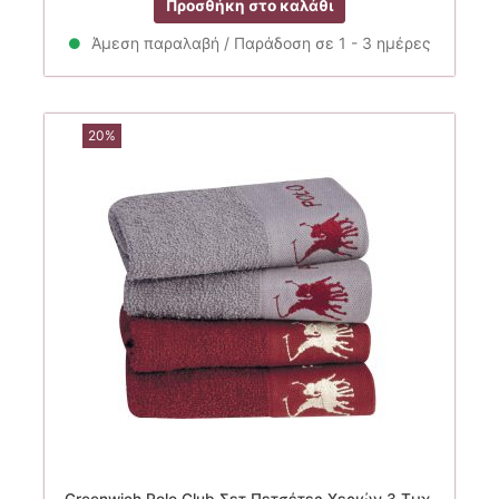
Προσθήκη στο καλάθι
was:
τιμή
22.90€.
είναι:
Άμεση παραλαβή / Παράδοση σε 1 - 3 ημέρες
18.30€.
20%