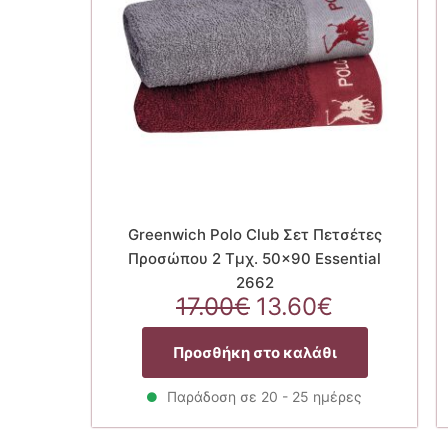
Greenwich Polo Club Σετ Πετσέτες
Προσώπου 2 Τμχ. 50×90 Essential
2662
Original
Η
17.00
€
13.60
€
price
τρέχουσα
was:
τιμή
Προσθήκη στο καλάθι
17.00€.
είναι:
13.60€.
Παράδοση σε 20 - 25 ημέρες