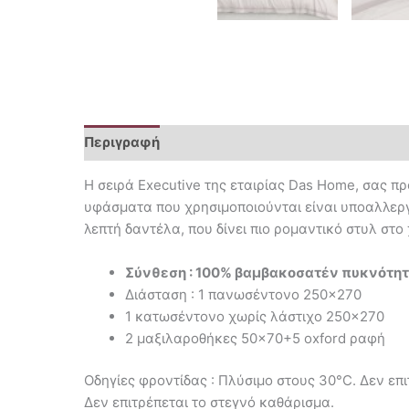
Περιγραφή
Επιπλέον πληροφορίες
Η σειρά Executive της εταιρίας Das Home, σας π
υφάσματα που χρησιμοποιούνται είναι υποαλλεργι
λεπτή δαντέλα, που δίνει πιο ρομαντικό στυλ στο
Σύνθεση : 100% βαμβακοσατέν πυκνότη
Διάσταση : 1 πανωσέντονο 250×270
1 κατωσέντονο χωρίς λάστιχο 250×270
2 μαξιλαροθήκες 50×70+5 oxford ραφή
Οδηγίες φροντίδας : Πλύσιμο στους 30°C. Δεν επ
Δεν επιτρέπεται το στεγνό καθάρισμα.