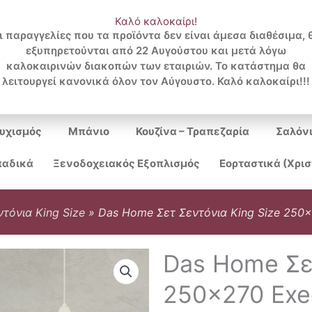
Καλό καλοκαίρι!
ι παραγγελίες που τα προϊόντα δεν είναι άμεσα διαθέσιμα, 
εξυπηρετούνται από 22 Αυγούστου και μετά λόγω
Search
καλοκαιρινών διακοπών των εταιριών. Το κατάστημα θα
λειτουργεί κανονικά όλον τον Αύγουστο. Καλό καλοκαίρι!!!
...
υχισμός
Μπάνιο
Κουζίνα – Τραπεζαρία
Σαλόν
αδικά
Ξενοδοχειακός Εξοπλισμός
Εορταστικά (Χρι
ντόνια King Size
»
Das Home Σετ Σεντόνια King Size 250×
Das Home Σετ
250×270 Exe