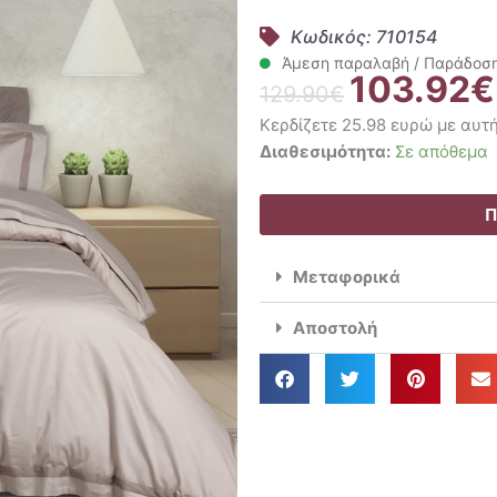
Κωδικός: 710154
Άμεση παραλαβή / Παράδοση 
103.92
€
Original
129.90
€
price
Κερδίζετε 25.98 ευρώ με αυτ
was:
Das
Διαθεσιμότητα:
Σε απόθεμα
129.90€.
Home
Σετ
Π
Σεντόνια
King
Μεταφορικά
Size
250×270
Αποστολή
Executive
1700
ποσότητα