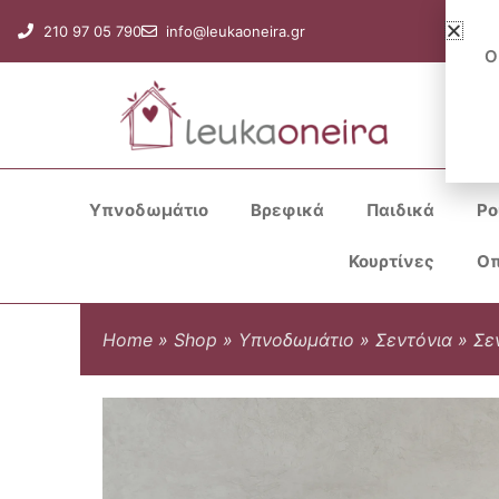
Μετάβαση
210 97 05 790
info@leukaoneira.gr
στο
Ο
περιεχόμενο
Υπνοδωμάτιο
Βρεφικά
Παιδικά
Ρο
Κουρτίνες
Οπ
Home
»
Shop
»
Υπνοδωμάτιο
»
Σεντόνια
»
Σε