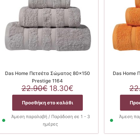
Das Home Πετσέτα Σώματος 80×150
Das Home 
Prestige 1164
Original
Η
22.90
€
18.30
€
22
price
τρέχουσα
was:
τιμή
Προσθήκη στο καλάθι
Προ
22.90€.
είναι:
18.30€.
Άμεση παραλαβή / Παράδοση σε 1 - 3
Άμεση παρ
ημέρες