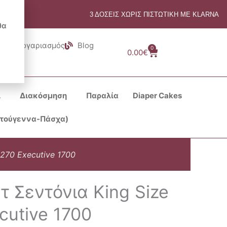
3 ΔΟΣΕΙΣ ΧΩΡΙΣ ΠΙΣΤΩΤΙΚΗ ΜΕ KLARNA
θα
Λογαριασμός
Blog
0
Cart
0.00
€
ι
Διακόσμηση
Παραλία
Diaper Cakes
στούγεννα-Πάσχα)
270 Executive 1700
 Σεντόνια King Size
cutive 1700