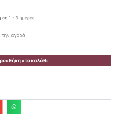
σε 1 - 3 ημέρες
Η
τρέχουσα
ή την αγορά
τιμή
είναι:
103.92€.
ροσθήκη στο καλάθι