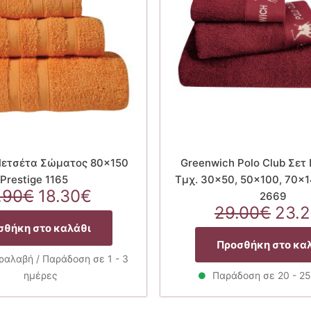
Πετσέτα Σώματος 80×150
Greenwich Polo Club Σετ
Prestige 1165
Τμχ. 30×50, 50×100, 70×1
Original
Η
.90
€
18.30
€
2669
price
τρέχουσα
Orig
29.00
€
23.
was:
τιμή
pric
σθήκη στο καλάθι
22.90€.
είναι:
was
Προσθήκη στο κα
18.30€.
29.0
αλαβή / Παράδοση σε 1 - 3
ημέρες
Παράδοση σε 20 - 2