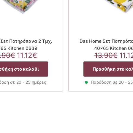
Σετ Ποτηρόπανα 2 Τμχ.
Das Home Σετ Ποτηρόπα
65 Kitchen 0639
40×65 Kitchen 0
Original
Η
Orig
.90
€
11.12
€
13.90
€
11.1
price
τρέχουσα
pric
was:
τιμή
was
σθήκη στο καλάθι
Προσθήκη στο κα
13.90€.
είναι:
13.
11.12€.
οση σε 20 - 25 ημέρες
Παράδοση σε 20 - 2