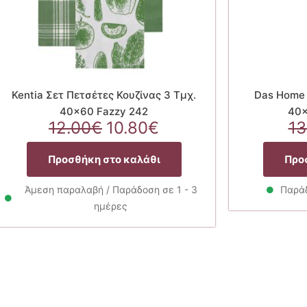
Kentia Σετ Πετσέτες Κουζίνας 3 Τμχ.
Das Home 
40×60 Fazzy 242
40×
Original
Η
12.00
€
10.80
€
13
price
τρέχουσα
was:
τιμή
Προσθήκη στο καλάθι
Προ
12.00€.
είναι:
10.80€.
Άμεση παραλαβή / Παράδοση σε 1 - 3
Παράδ
ημέρες