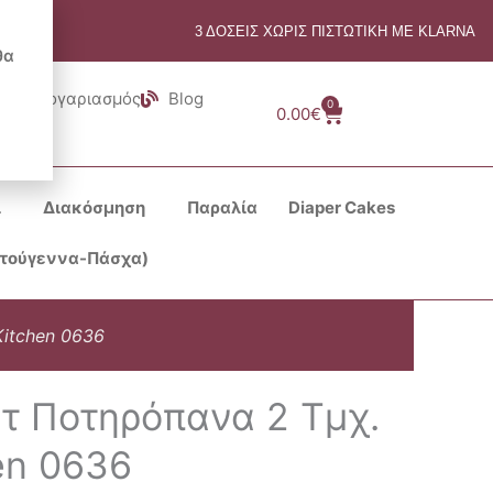
3 ΔΟΣΕΙΣ ΧΩΡΙΣ ΠΙΣΤΩΤΙΚΗ ΜΕ KLARNA
θα
Λογαριασμός
Blog
0
Cart
0.00
€
ι
Διακόσμηση
Παραλία
Diaper Cakes
στούγεννα-Πάσχα)
itchen 0636
τ Ποτηρόπανα 2 Τμχ.
en 0636