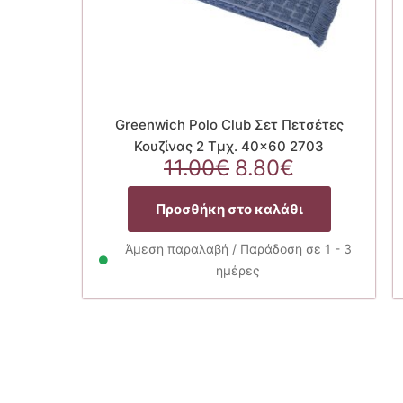
Greenwich Polo Club Σετ Πετσέτες
Κουζίνας 2 Tμχ. 40×60 2703
Original
Η
11.00
€
8.80
€
price
τρέχουσα
was:
τιμή
Προσθήκη στο καλάθι
11.00€.
είναι:
8.80€.
Άμεση παραλαβή / Παράδοση σε 1 - 3
ημέρες