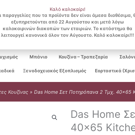
Καλό καλοκαίρι!
ι παραγγελίες που τα προϊόντα δεν είναι άμεσα διαθέσιμα, 
εξυπηρετούνται από 22 Αυγούστου και μετά λόγω
Search
καλοκαιρινών διακοπών των εταιριών. Το κατάστημα θα
λειτουργεί κανονικά όλον τον Αύγουστο. Καλό καλοκαίρι!!!
...
υχισμός
Μπάνιο
Κουζίνα – Τραπεζαρία
Σαλόν
αδικά
Ξενοδοχειακός Εξοπλισμός
Εορταστικά (Χρι
ες Κουζίνας
»
Das Home Σετ Ποτηρόπανα 2 Τμχ. 40×65 K
Das Home Σε
40×65 Kitch