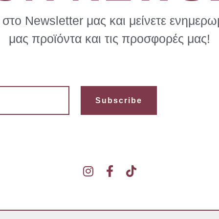
στο Newsletter μας και μείνετε ενημερωμ
μας προϊόντα και τις προσφορές μας!
Subscribe
I
F
T
n
a
i
s
c
k
t
e
t
a
b
o