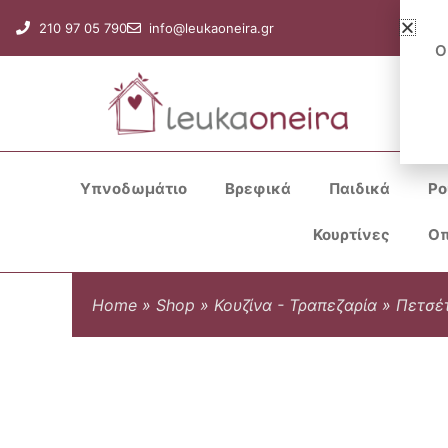
Μετάβαση
210 97 05 790
info@leukaoneira.gr
στο
Ο
περιεχόμενο
Υπνοδωμάτιο
Βρεφικά
Παιδικά
Ρο
Κουρτίνες
Οπ
Home
»
Shop
»
Κουζίνα - Τραπεζαρία
»
Πετσέτ