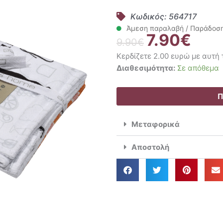
Κωδικός: 564717
Άμεση παραλαβή / Παράδοση 
7.90
€
Original
Η
9.90
€
price
τρέχο
Κερδίζετε 2.00 ευρώ με αυτή
was:
τιμή
Das
Διαθεσιμότητα:
Σε απόθεμα
9.90€.
είναι:
Home
7.90€.
Σετ
Π
Ποτηρόπανα
2
Μεταφορικά
Τμχ.
40x65
Αποστολή
Kitchen
0636
ποσότητα