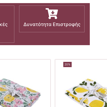
κές
Δυνατότητα Επιστροφής
20%