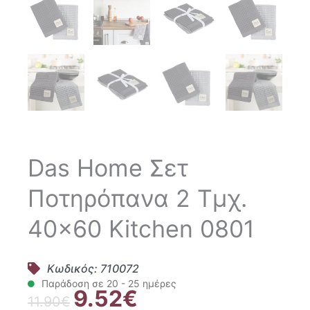
Das Home Σετ
Ποτηρόπανα 2 Τμχ.
40×60 Kitchen 0801
Κωδικός: 710072
Παράδοση σε 20 - 25 ημέρες
9.52
€
Original
Η
11.90
€