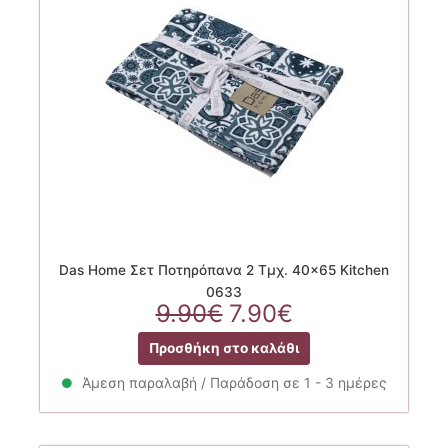
Das Home Σετ Ποτηρόπανα 2 Τμχ. 40×65 Kitchen
0633
Original
Η
9.90
€
7.90
€
price
τρέχουσα
Προσθήκη στο καλάθι
was:
τιμή
9.90€.
είναι:
Άμεση παραλαβή / Παράδοση σε 1 - 3 ημέρες
7.90€.