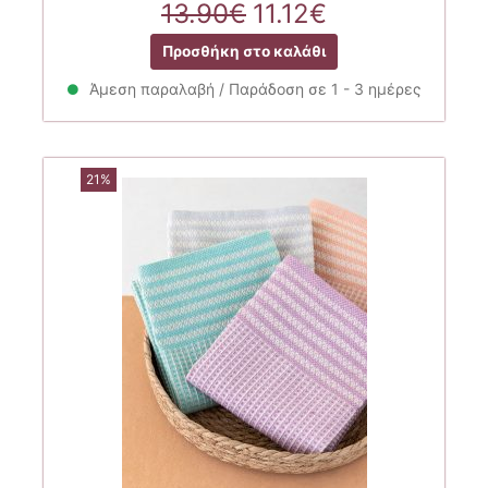
Original
Η
13.90
€
11.12
€
price
τρέχουσα
Προσθήκη στο καλάθι
was:
τιμή
13.90€.
είναι:
Άμεση παραλαβή / Παράδοση σε 1 - 3 ημέρες
11.12€.
21%