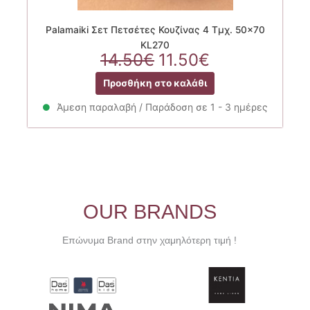
Palamaiki Σετ Πετσέτες Κουζίνας 4 Τμχ. 50×70
KL270
Original
Η
14.50
€
11.50
€
price
τρέχουσα
Προσθήκη στο καλάθι
was:
τιμή
14.50€.
είναι:
Άμεση παραλαβή / Παράδοση σε 1 - 3 ημέρες
11.50€.
OUR BRANDS
Επώνυμα Brand στην χαμηλότερη τιμή !