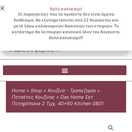
Μετάβαση
Καλό καλοκαίρι!
στο
3 ΔΟΣΕΙΣ ΧΩΡΙΣ ΠΙΣΤΩΤΙΚΗ ΜΕ KLARNA
Οι παραγγελίες που τα προϊόντα δεν είναι άμεσα
περιεχόμενο
διαθέσιμα, θα εξυπηρετούνται από 22 Αυγούστου και
μετά λόγω καλοκαιρινών διακοπών των εταιριών. Το
Λογαριασμός
0
κατάστημα θα λειτουργεί κανονικά όλον τον Αύγουστο.
Cart
0.00
€
Blog
Καλό καλοκαίρι!!!
Search
...
Home
»
Shop
»
Κουζίνα - Τραπεζαρία
»
Πετσέτες Κουζίνας
»
Das Home Σετ
Ποτηρόπανα 2 Τμχ. 40×60 Kitchen 0801