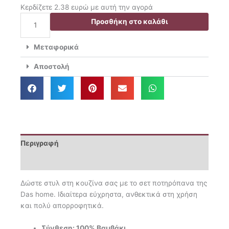
price
τρέχουσα
Κερδίζετε 2.38 ευρώ με αυτή την αγορά
was:
τιμή
Das
Προσθήκη στο καλάθι
11.90€.
είναι:
Home
9.52€.
Σετ
Μεταφορικά
Ποτηρόπανα
2
Αποστολή
Τμχ.
40x60
Kitchen
0801
ποσότητα
Περιγραφή
Επιπλέον πληροφορίες
Δώστε στυλ στη κουζίνα σας με το σετ ποτηρόπανα της
Das home. Ιδιαίτερα εύχρηστα, ανθεκτικά στη χρήση
και πολύ απορροφητικά.
Σύνθεση: 100% Βαμβάκι.