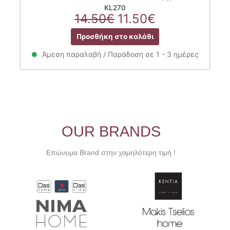
KL270
Original
Η
14.50
€
11.50
€
price
τρέχουσα
Προσθήκη στο καλάθι
was:
τιμή
14.50€.
είναι:
Άμεση παραλαβή / Παράδοση σε 1 - 3 ημέρες
11.50€.
OUR BRANDS
Επώνυμα Brand στην χαμηλότερη τιμή !