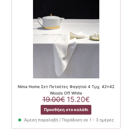
Nima Home Σετ Πετσέτες Φαγητού 4 Τμχ. 42×42
Woods Off White
Original
Η
19.00
€
15.20
€
price
τρέχουσα
Προσθήκη στο καλάθι
was:
τιμή
19.00€.
είναι:
Άμεση παραλαβή / Παράδοση σε 1 - 3 ημέρες
15.20€.