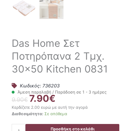
Das Home Σετ
Ποτηρόπανα 2 Τμχ.
30×50 Kitchen 0831
Κωδικός: 736203
Άμεση παραλαβή / Παράδοση σε 1 - 3 ημέρες
7.90
€
Original
Η
9.90
€
price
τρέχουσα
Κερδίζετε 2.00 ευρώ με αυτή την αγορά
was:
τιμή
Das
Διαθεσιμότητα:
Σε απόθεμα
9.90€.
είναι:
Home
7.90€.
Σετ
Προσθήκη στο καλάθι