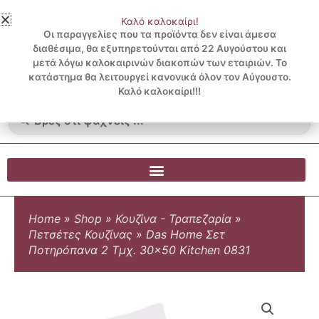
Μετάβαση
Καλό καλοκαίρι!
στο
3 ΔΟΣΕΙΣ ΧΩΡΙΣ ΠΙΣΤΩΤΙΚΗ ΜΕ KLARNA
Οι παραγγελίες που τα προϊόντα δεν είναι άμεσα
περιεχόμενο
διαθέσιμα, θα εξυπηρετούνται από 22 Αυγούστου και
μετά λόγω καλοκαιρινών διακοπών των εταιριών. Το
Λογαριασμός
0
κατάστημα θα λειτουργεί κανονικά όλον τον Αύγουστο.
Cart
0.00
€
Blog
Καλό καλοκαίρι!!!
Search
...
Home
»
Shop
»
Κουζίνα - Τραπεζαρία
»
Πετσέτες Κουζίνας
»
Das Home Σετ
Ποτηρόπανα 2 Τμχ. 30×50 Kitchen 0831