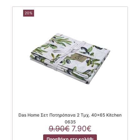
20%
Das Home Σετ Ποτηρόπανα 2 Τμχ. 40×65 Kitchen
0635
Original
Η
9.90
€
7.90
€
price
τρέχουσα
Προσθήκη στο καλάθι