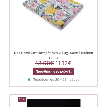
Das Home Σετ Ποτηρόπανα 2 Τμχ. 40×65 Kitchen
0639
Original
Η
13.90
€
11.12
€
price
τρέχουσα
Προσθήκη στο καλάθι
was:
τιμή
13.90€.
είναι:
Παράδοση σε 20 - 25 ημέρες
11.12€.
20%