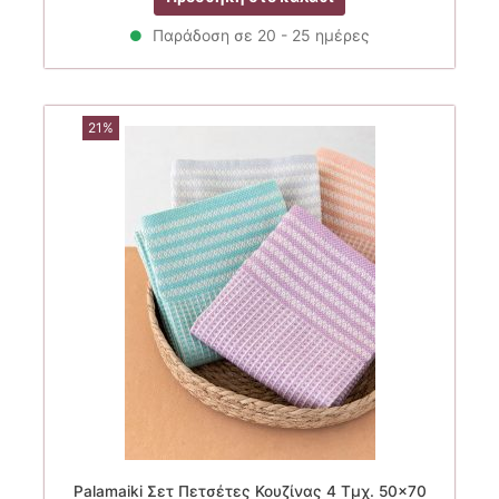
was:
τιμή
9.90€.
είναι:
Παράδοση σε 20 - 25 ημέρες
7.90€.
21%
Palamaiki Σετ Πετσέτες Κουζίνας 4 Τμχ. 50×70