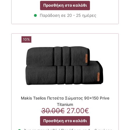
price
τρέχουσα
Προσθήκη στο καλάθι
was:
τιμή
6.90€.
είναι:
Παράδοση σε 20 - 25 ημέρες
5.50€.
10%
Makis Tselios Πετσέτα Σώματος 90×150 Prive
Titanium
Original
Η
30.00
€
27.00
€
price
τρέχουσα
Προσθήκη στο καλάθι
was:
τιμή
30.00€.
είναι: