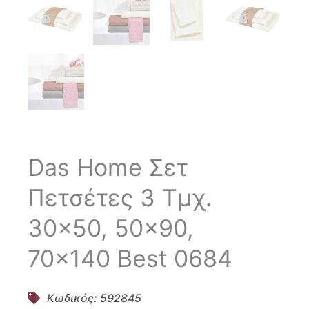
Das Home Σετ
Πετσέτες 3 Τμχ.
30×50, 50×90,
70×140 Best 0684
Κωδικός: 592845