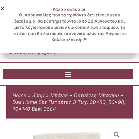
Μετάβαση
Καλό καλοκαίρι!
στο
3 ΔΟΣΕΙΣ ΧΩΡΙΣ ΠΙΣΤΩΤΙΚΗ ΜΕ KLARNA
Οι παραγγελίες που τα προϊόντα δεν είναι άμεσα
περιεχόμενο
διαθέσιμα, θα εξυπηρετούνται από 22 Αυγούστου και
μετά λόγω καλοκαιρινών διακοπών των εταιριών. Το
Λογαριασμός
0
κατάστημα θα λειτουργεί κανονικά όλον τον Αύγουστο.
Cart
0.00
€
Blog
Καλό καλοκαίρι!!!
Search
...
Home
»
Shop
»
Μπάνιο
»
Πετσέτες Μπάνιου
»
Das Home Σετ Πετσέτες 3 Τμχ. 30×50, 50×90,
70×140 Best 0684