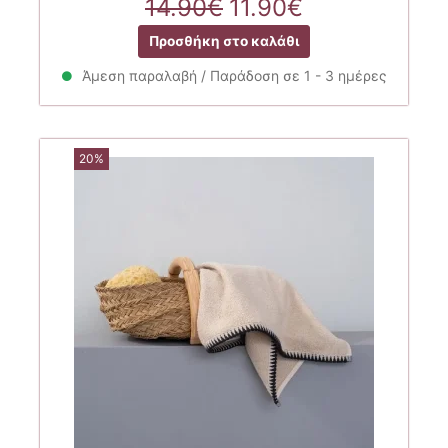
Original
Η
14.90
€
11.90
€
price
τρέχουσα
Προσθήκη στο καλάθι
was:
τιμή
14.90€.
είναι:
Άμεση παραλαβή / Παράδοση σε 1 - 3 ημέρες
11.90€.
20%