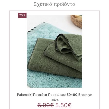
Σχετικά προϊόντα
20%
Palamaiki Πετσέτα Προσώπου 50×90 Brooklyn
Olive
Original
Η
6.90
€
5.50
€