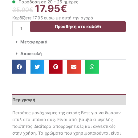
Παράδοση σε 20 - 25 ημέρες
17.95
€
Original
Η
35.90
€
price
τρέχουσα
Κερδίζετε 17.95 ευρώ με αυτή την αγορά
was:
τιμή
Das
Προσθήκη στο καλάθι
35.90€.
είναι:
Home
17.95€.
Σετ
Μεταφορικά
Πετσέτες
3
Αποστολή
Τμχ.
30x50,
50x90,
70x140
Best
0684
ποσότητα
Περιγραφή
Πετσέτες μονόχρωμες της σειράς Best για να δώσουν
στυλ στο μπάνιο σας. Είναι από βαμβάκι υψηλής
ποιότητας ιδιαίτερα απορροφητικές και ανθεκτικές
στην χρήση. Τα χρώματα που χρησιμοποιούνται είναι