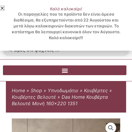
Μετάβαση
Καλό καλοκαίρι!
στο
3 ΔΟΣΕΙΣ ΧΩΡΙΣ ΠΙΣΤΩΤΙΚΗ ΜΕ KLARNA
Οι παραγγελίες που τα προϊόντα δεν είναι άμεσα
περιεχόμενο
διαθέσιμα, θα εξυπηρετούνται από 22 Αυγούστου και
μετά λόγω καλοκαιρινών διακοπών των εταιριών. Το
Λογαριασμός
0
κατάστημα θα λειτουργεί κανονικά όλον τον Αύγουστο.
Cart
0.00
€
Blog
Καλό καλοκαίρι!!!
Search
...
Home
»
Shop
»
Υπνοδωμάτιο
»
Κουβέρτες
»
Κουβέρτες Βελουτέ
»
Das Home Κουβέρτα
Βελουτέ Μονή 160×220 1351