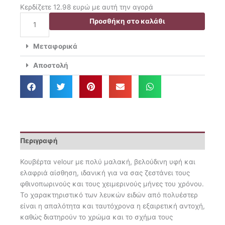
price
τρέχουσα
Κερδίζετε 12.98 ευρώ με αυτή την αγορά
was:
τιμή
Das
Προσθήκη στο καλάθι
64.90€.
είναι:
Home
51.92€.
Κουβέρτα
Μεταφορικά
Βελουτέ
Μονή
Αποστολή
160×220
1351
ποσότητα
Περιγραφή
Κουβέρτα velour με πολύ μαλακή, βελούδινη υφή και
ελαφριά αίσθηση, ιδανική για να σας ζεστάνει τους
φθινοπωρινούς και τους χειμερινούς μήνες του χρόνου.
Το χαρακτηριστικό των λευκών ειδών από πολυέστερ
είναι η απαλότητα και ταυτόχρονα η εξαιρετική αντοχή,
καθώς διατηρούν το χρώμα και το σχήμα τους