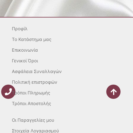
t
e
t
a
b
o
g
o
k
r
o
Προφίλ
a
k
m
-
To Κατάστημα μας
f
Επικοινωνία
Γενικοί Όροι
Ασφάλεια Συναλλαγών
Πολιτική επιστροφών
Τρόποι Πληρωμής
Τρόποι Αποστολής
Οι Παραγγελίες μου
Στοιχεία Λογαριασμού