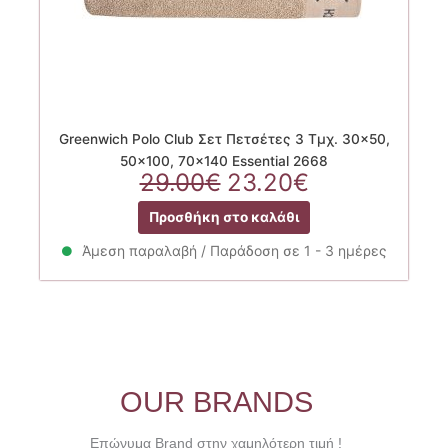
Greenwich Polo Club Σετ Πετσέτες 3 Τμχ. 30×50,
50×100, 70×140 Essential 2668
Original
Η
29.00
€
23.20
€
price
τρέχουσα
Προσθήκη στο καλάθι
was:
τιμή
29.00€.
είναι:
Άμεση παραλαβή / Παράδοση σε 1 - 3 ημέρες
23.20€.
OUR BRANDS
Επώνυμα Brand στην χαμηλότερη τιμή !