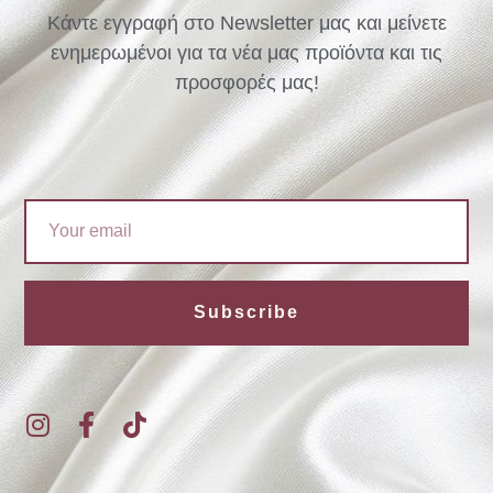
Κάντε εγγραφή στο Newsletter μας και μείνετε
ενημερωμένοι για τα νέα μας προϊόντα και τις
προσφορές μας!
Email
Subscribe
I
F
T
n
a
i
s
c
k