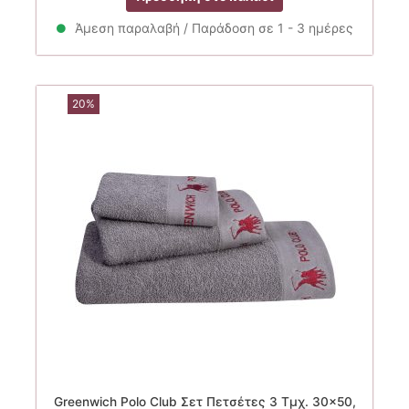
was:
τιμή
27.50€.
είναι:
Άμεση παραλαβή / Παράδοση σε 1 - 3 ημέρες
24.75€.
20%
Greenwich Polo Club Σετ Πετσέτες 3 Τμχ. 30×50,