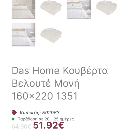
Das Home Κουβέρτα
Βελουτέ Μονή
160×220 1351
Κωδικός: 592963
Παράδοση σε 20 - 25 ημέρες
51.92
€
Original
Η
64.90
€