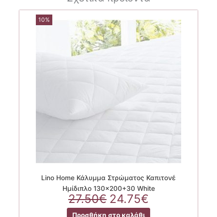
10%
Lino Home Κάλυμμα Στρώματος Καπιτονέ
Ημίδιπλο 130×200+30 White
Original
Η
27.50
€
24.75
€
price
τρέχουσα
Προσθήκη στο καλάθι