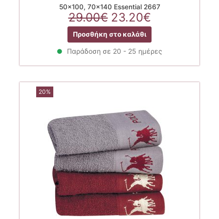
50×100, 70×140 Essential 2667
Original
Η
29.00
€
23.20
€
price
τρέχουσα
Προσθήκη στο καλάθι
was:
τιμή
29.00€.
είναι:
Παράδοση σε 20 - 25 ημέρες
23.20€.
20%