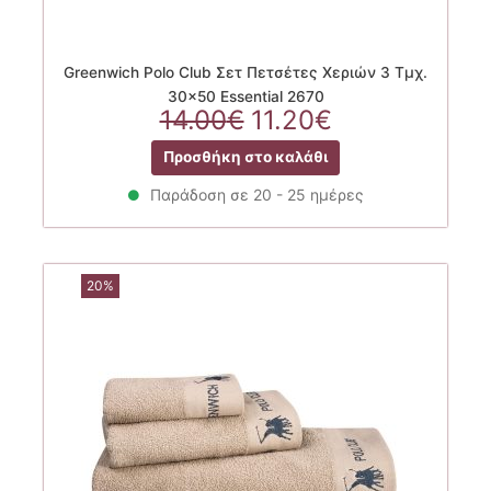
Greenwich Polo Club Σετ Πετσέτες Χεριών 3 Τμχ.
30×50 Essential 2670
Original
Η
14.00
€
11.20
€
price
τρέχουσα
Προσθήκη στο καλάθι
was:
τιμή
14.00€.
είναι:
Παράδοση σε 20 - 25 ημέρες
11.20€.
20%