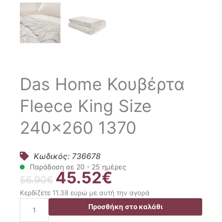
Das Home Κουβέρτα
Fleece King Size
240×260 1370
Κωδικός: 736678
Παράδοση σε 20 - 25 ημέρες
45.52
€
Original
Η
56.90
€
price
τρέχουσα
Κερδίζετε 11.38 ευρώ με αυτή την αγορά
was:
τιμή
Das
Προσθήκη στο καλάθι
56.90€.
είναι:
Home
45.52€.