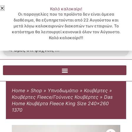
Μετάβαση
Καλό καλοκαίρι!
στο
3 ΔΟΣΕΙΣ ΧΩΡΙΣ ΠΙΣΤΩΤΙΚΗ ΜΕ KLARNA
Οι παραγγελίες που τα προϊόντα δεν είναι άμεσα
περιεχόμενο
διαθέσιμα, θα εξυπηρετούνται από 22 Αυγούστου και
μετά λόγω καλοκαιρινών διακοπών των εταιριών. Το
Λογαριασμός
0
κατάστημα θα λειτουργεί κανονικά όλον τον Αύγουστο.
Cart
0.00
€
Blog
Καλό καλοκαίρι!!!
Search
...
Home
»
Shop
»
Υπνοδωμάτιο
»
Κουβέρτες
»
Κουβέρτες Fleece/Γούνινες Κουβέρτες
»
Das
Home Κουβέρτα Fleece King Size 240×260
1370