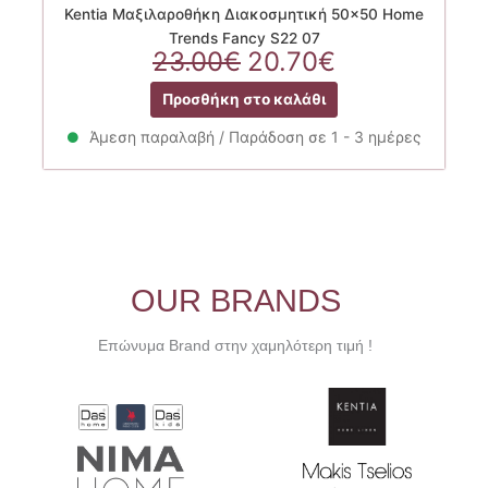
Kentia Μαξιλαροθήκη Διακοσμητική 50×50 Home
Trends Fancy S22 07
Original
Η
23.00
€
20.70
€
price
τρέχουσα
Προσθήκη στο καλάθι
was:
τιμή
23.00€.
είναι:
Άμεση παραλαβή / Παράδοση σε 1 - 3 ημέρες
20.70€.
OUR BRANDS
Επώνυμα Brand στην χαμηλότερη τιμή !