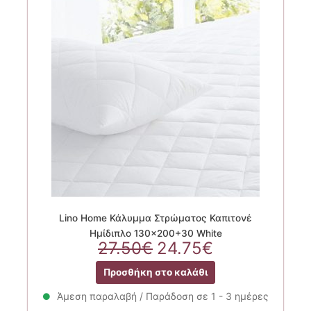
Lino Home Κάλυμμα Στρώματος Καπιτονέ
Ημίδιπλο 130×200+30 White
Original
Η
27.50
€
24.75
€
price
τρέχουσα
Προσθήκη στο καλάθι
was:
τιμή
27.50€.
είναι:
Άμεση παραλαβή / Παράδοση σε 1 - 3 ημέρες
24.75€.