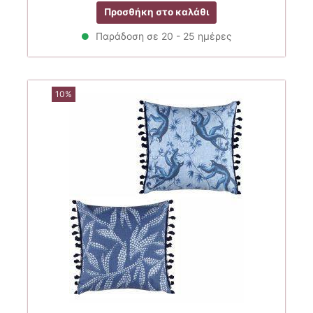
price
τρέχουσα
Προσθήκη στο καλάθι
was:
τιμή
14.00€.
είναι:
Παράδοση σε 20 - 25 ημέρες
11.20€.
10%