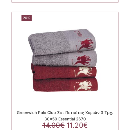
20%
Greenwich Polo Club Σετ Πετσέτες Χεριών 3 Τμχ.
30×50 Essential 2670
Original
Η
14.00
€
11.20
€