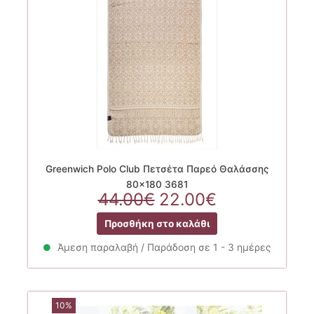
Greenwich Polo Club Πετσέτα Παρεό Θαλάσσης
80×180 3681
Original
Η
44.00
€
22.00
€
price
τρέχουσα
Προσθήκη στο καλάθι
was:
τιμή
44.00€.
είναι:
Άμεση παραλαβή / Παράδοση σε 1 - 3 ημέρες
22.00€.
10%