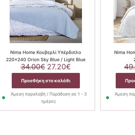
Nima Home Κουβερλί Υπέρδιπλο
Nima Hom
220×240 Orion Sky Blue / Light Blue
Original
Η
34.00
€
27.20
€
49
α
price
τρέχουσα
was:
τιμή
Προσθήκη στο καλάθι
Προ
34.00€.
είναι:
27.20€.
Άμεση παραλαβή / Παράδοση σε 1 - 3
Άμεση παρ
ημέρες