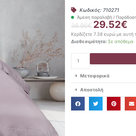
Κωδικός: 710271
Άμεση παραλαβή / Παράδοση 
29.52
€
Original
Η
36.90
€
price
τρ
Κερδίζετε 7.38 ευρώ με αυτή
was:
τι
Das
Διαθεσιμότητα:
Σε απόθεμα
36.90€.
είν
Home
29
Κουβερλί
Υπέρδιπλο
220×240
Μεταφορικά
Happy
Micro
Αποστολή
9654
ποσότητα