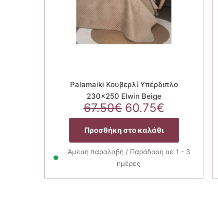
Palamaiki Κουβερλί Υπέρδιπλο
230×250 Elwin Beige
Original
Η
67.50
€
60.75
€
price
τρέχουσ
was:
τιμή
Προσθήκη στο καλάθι
67.50€.
είναι:
60.75€.
Άμεση παραλαβή / Παράδοση σε 1 - 3
ημέρες