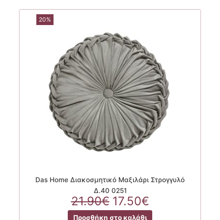
20%
Das Home Διακοσμητικό Μαξιλάρι Στρογγυλό
Δ.40 0251
Original
Η
21.90
€
17.50
€
price
τρέχουσα
Προσθήκη στο καλάθι