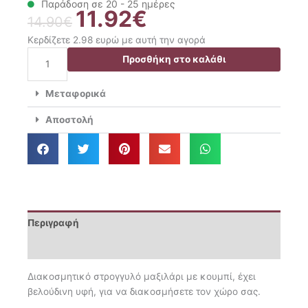
Παράδοση σε 20 - 25 ημέρες
11.92
€
Original
Η
14.90
€
price
τρέχουσα
Κερδίζετε 2.98 ευρώ με αυτή την αγορά
was:
τιμή
Das
Προσθήκη στο καλάθι
14.90€.
είναι:
Home
11.92€.
Διακοσμητικό
Μεταφορικά
Μαξιλάρι
Στρογγυλό
Αποστολή
Δ.38
0269
ποσότητα
Περιγραφή
Επιπλέον πληροφορίες
Διακοσμητικό στρογγυλό μαξιλάρι με κουμπί, έχει
βελούδινη υφή, για να διακοσμήσετε τον χώρο σας.