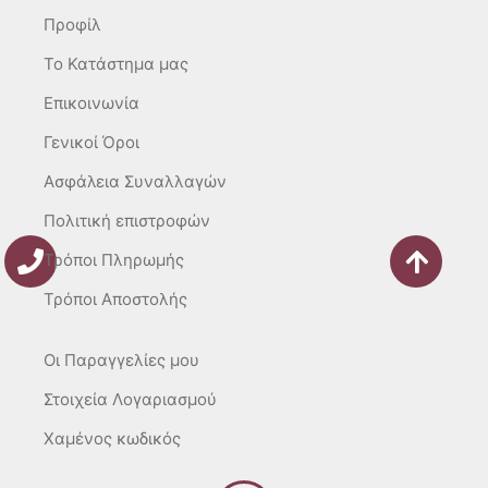
r
o
Προφίλ
a
k
m
-
To Κατάστημα μας
f
Επικοινωνία
Γενικοί Όροι
Ασφάλεια Συναλλαγών
Πολιτική επιστροφών
Τρόποι Πληρωμής
Τρόποι Αποστολής
Οι Παραγγελίες μου
Στοιχεία Λογαριασμού
Χαμένος κωδικός