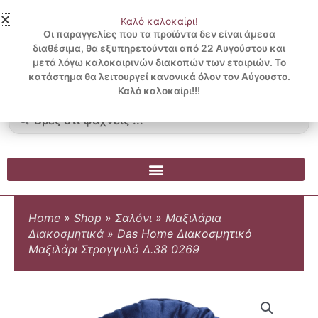
Μετάβαση
Καλό καλοκαίρι!
στο
3 ΔΟΣΕΙΣ ΧΩΡΙΣ ΠΙΣΤΩΤΙΚΗ ΜΕ KLARNA
Οι παραγγελίες που τα προϊόντα δεν είναι άμεσα
περιεχόμενο
διαθέσιμα, θα εξυπηρετούνται από 22 Αυγούστου και
μετά λόγω καλοκαιρινών διακοπών των εταιριών. Το
Λογαριασμός
0
κατάστημα θα λειτουργεί κανονικά όλον τον Αύγουστο.
Cart
0.00
€
Blog
Καλό καλοκαίρι!!!
Search
...
Home
»
Shop
»
Σαλόνι
»
Μαξιλάρια
Διακοσμητικά
»
Das Home Διακοσμητικό
Μαξιλάρι Στρογγυλό Δ.38 0269