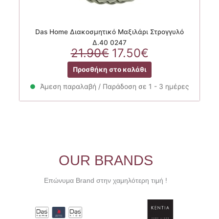
Das Home Διακοσμητικό Μαξιλάρι Στρογγυλό
Δ.40 0247
Original
Η
21.90
€
17.50
€
price
τρέχουσα
Προσθήκη στο καλάθι
was:
τιμή
21.90€.
είναι:
Άμεση παραλαβή / Παράδοση σε 1 - 3 ημέρες
17.50€.
OUR BRANDS
Επώνυμα Brand στην χαμηλότερη τιμή !