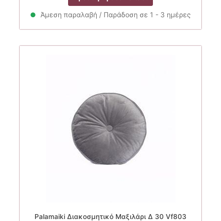
was:
τιμή
21.90€.
είναι:
Άμεση παραλαβή / Παράδοση σε 1 - 3 ημέρες
17.50€.
Palamaiki Διακοσμητικό Μαξιλάρι Δ 30 Vf803