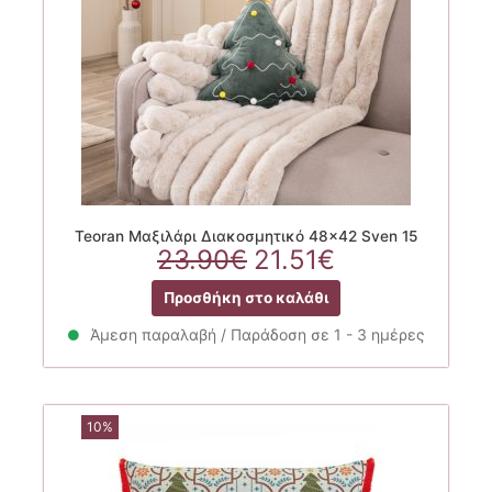
Teoran Μαξιλάρι Διακοσμητικό 48×42 Sven 15
Original
Η
23.90
€
21.51
€
price
τρέχουσα
Προσθήκη στο καλάθι
was:
τιμή
23.90€.
είναι:
Άμεση παραλαβή / Παράδοση σε 1 - 3 ημέρες
21.51€.
10%