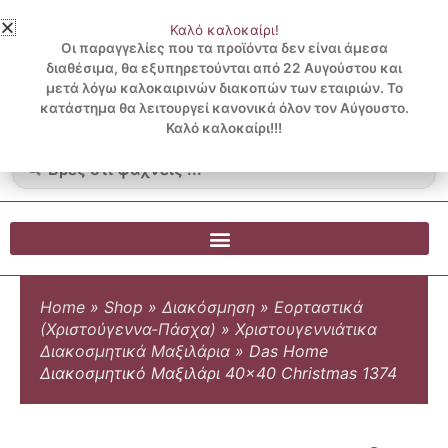
Μετάβαση
Καλό καλοκαίρι!
στο
3 ΔΟΣΕΙΣ ΧΩΡΙΣ ΠΙΣΤΩΤΙΚΗ ΜΕ KLARNA
Οι παραγγελίες που τα προϊόντα δεν είναι άμεσα
περιεχόμενο
διαθέσιμα, θα εξυπηρετούνται από 22 Αυγούστου και
μετά λόγω καλοκαιρινών διακοπών των εταιριών. Το
Λογαριασμός
0
κατάστημα θα λειτουργεί κανονικά όλον τον Αύγουστο.
Cart
0.00
€
Blog
Καλό καλοκαίρι!!!
Search
...
Home
»
Shop
»
Διακόσμηση
»
Εορταστικά
(Χριστούγεννα-Πάσχα)
»
Χριστουγεννιάτικα
Διακοσμητικά Μαξιλάρια
»
Das Home
Διακοσμητικό Μαξιλάρι 40×40 Christmas 1374