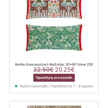
Kentia Διακοσμητικό Μαξιλάρι 30×60 Snow 229
Original
Η
22.50
€
20.25
€
price
τρέχουσα
Προσθήκη στο καλάθι
was:
τιμή
22.50€.
είναι:
Άμεση παραλαβή / Παράδοση σε 1 - 3 ημέρες
20.25€.