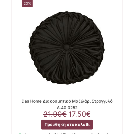
20%
Das Home Διακοσμητικό Μαξιλάρι Στρογγυλό
Δ.40 0252
Original
Η
21.90
€
17.50
€
price
τρέχουσα
Προσθήκη στο καλάθι
was:
τιμή
21.90€.
είναι: