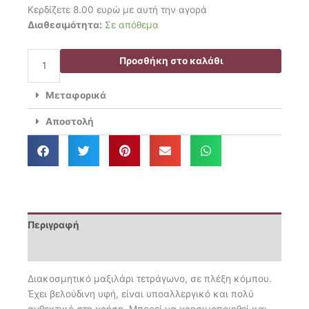
price
τρέχουσα
Κερδίζετε 8.00 ευρώ με αυτή την αγορά
was:
τιμή
Das
Διαθεσιμότητα:
Σε απόθεμα
39.90€.
είναι:
Home
31.90€.
Διακοσμητικό
Προσθήκη στο καλάθι
Μαξιλάρι
40×40
Μεταφορικά
2284
ποσότητα
Αποστολή
Περιγραφή
Επιπλέον πληροφορίες
Διακοσμητικό μαξιλάρι τετράγωνο, σε πλέξη κόμπου.
Έχει βελούδινη υφή, είναι υποαλλεργικό και πολύ