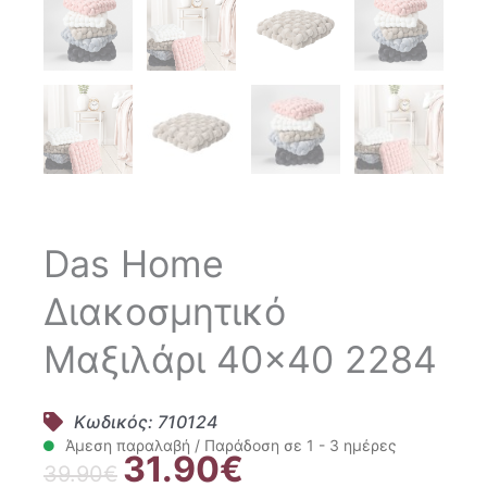
Das Home
Διακοσμητικό
Μαξιλάρι 40×40 2284
Κωδικός: 710124
Άμεση παραλαβή / Παράδοση σε 1 - 3 ημέρες
31.90
€
Original
Η
39.90
€