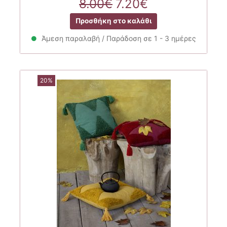
Original
Η
8.00
€
7.20
€
price
τρέχουσα
Προσθήκη στο καλάθι
was:
τιμή
8.00€.
είναι:
Άμεση παραλαβή / Παράδοση σε 1 - 3 ημέρες
7.20€.
20%