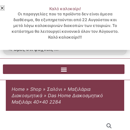
Μετάβαση
Καλό καλοκαίρι!
στο
3 ΔΟΣΕΙΣ ΧΩΡΙΣ ΠΙΣΤΩΤΙΚΗ ΜΕ KLARNA
Οι παραγγελίες που τα προϊόντα δεν είναι άμεσα
περιεχόμενο
διαθέσιμα, θα εξυπηρετούνται από 22 Αυγούστου και
μετά λόγω καλοκαιρινών διακοπών των εταιριών. Το
Λογαριασμός
0
κατάστημα θα λειτουργεί κανονικά όλον τον Αύγουστο.
Cart
0.00
€
Blog
Καλό καλοκαίρι!!!
Search
...
Home
»
Shop
»
Σαλόνι
»
Μαξιλάρια
Διακοσμητικά
»
Das Home Διακοσμητικό
Μαξιλάρι 40×40 2284