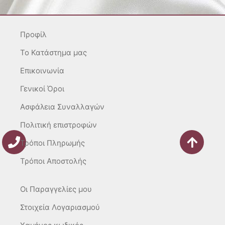
a
b
o
g
o
k
r
o
Προφίλ
a
k
m
-
To Κατάστημα μας
f
Επικοινωνία
Γενικοί Όροι
Ασφάλεια Συναλλαγών
Πολιτική επιστροφών
Τρόποι Πληρωμής
Τρόποι Αποστολής
Οι Παραγγελίες μου
Στοιχεία Λογαριασμού