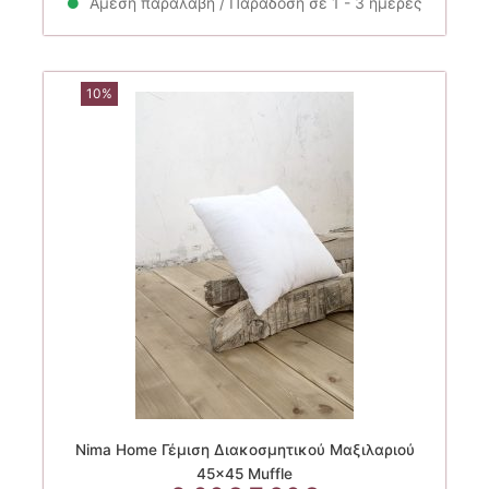
Άμεση παραλαβή / Παράδοση σε 1 - 3 ημέρες
17.50€.
10%
Nima Home Γέμιση Διακοσμητικού Μαξιλαριού
45×45 Muffle