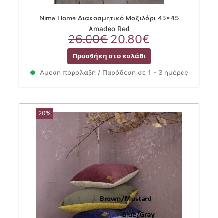
Nima Home Διακοσμητικό Μαξιλάρι 45×45
Amadeo Red
Original
Η
26.00
€
20.80
€
price
τρέχουσα
Προσθήκη στο καλάθι
was:
τιμή
26.00€.
είναι:
Άμεση παραλαβή / Παράδοση σε 1 - 3 ημέρες
20.80€.
20%