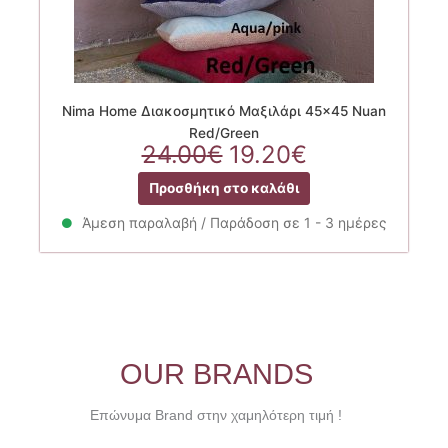
Nima Home Διακοσμητικό Μαξιλάρι 45×45 Nuan
Red/Green
Original
Η
24.00
€
19.20
€
price
τρέχουσα
Προσθήκη στο καλάθι
was:
τιμή
24.00€.
είναι:
Άμεση παραλαβή / Παράδοση σε 1 - 3 ημέρες
19.20€.
OUR BRANDS
Επώνυμα Brand στην χαμηλότερη τιμή !