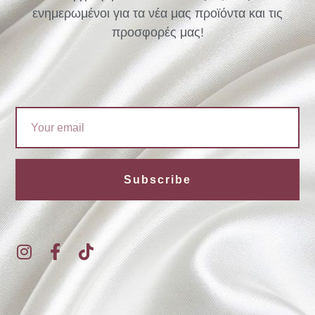
ενημερωμένοι για τα νέα μας προϊόντα και τις
προσφορές μας!
Email
Subscribe
I
F
T
n
a
i
s
c
k
t
e
t