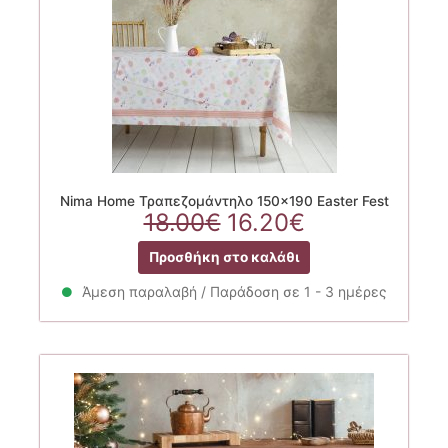
Nima Home Τραπεζομάντηλο 150×190 Easter Fest
Original
Η
18.00
€
16.20
€
price
τρέχουσα
Προσθήκη στο καλάθι
was:
τιμή
18.00€.
είναι:
Άμεση παραλαβή / Παράδοση σε 1 - 3 ημέρες
16.20€.