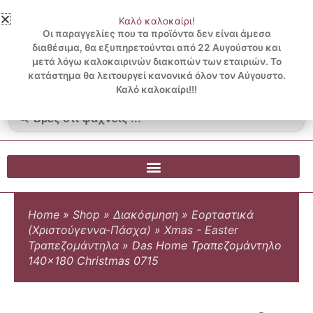
Μετάβαση
Καλό καλοκαίρι!
στο
3 ΔΟΣΕΙΣ ΧΩΡΙΣ ΠΙΣΤΩΤΙΚΗ ΜΕ KLARNA
Οι παραγγελίες που τα προϊόντα δεν είναι άμεσα
περιεχόμενο
διαθέσιμα, θα εξυπηρετούνται από 22 Αυγούστου και
μετά λόγω καλοκαιρινών διακοπών των εταιριών. Το
Λογαριασμός
0
κατάστημα θα λειτουργεί κανονικά όλον τον Αύγουστο.
Cart
0.00
€
Blog
Καλό καλοκαίρι!!!
Search
...
Home
»
Shop
»
Διακόσμηση
»
Εορταστικά
(Χριστούγεννα-Πάσχα)
»
Xmas - Easter
Τραπεζομάντηλα
»
Das Home Τραπεζομάντηλο
140×180 Christmas 0715