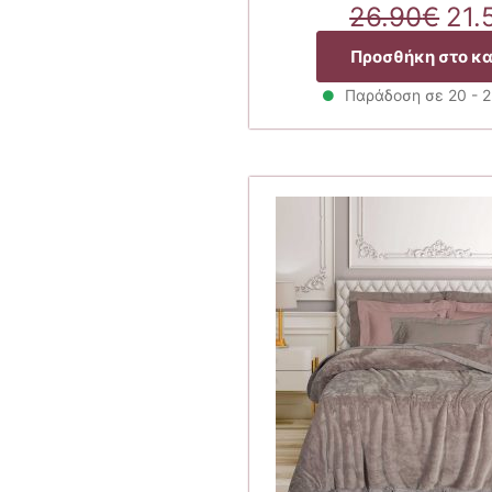
Ori
26.90
€
21.
pri
Προσθήκη στο κ
was
26.
Παράδοση σε 20 - 