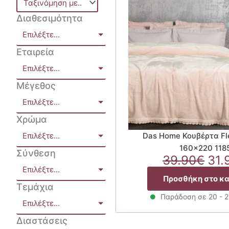
Διαθεσιμότητα
Επιλέξτε...
Εταιρεία
Επιλέξτε...
Μέγεθος
Επιλέξτε...
Χρώμα
Επιλέξτε...
Das Home Κουβέρτα Fl
160×220 118
Σύνθεση
Ori
39.90
€
31.
Επιλέξτε...
pri
Προσθήκη στο κ
was
Τεμάχια
39.
Παράδοση σε 20 - 
Επιλέξτε...
Διαστάσεις