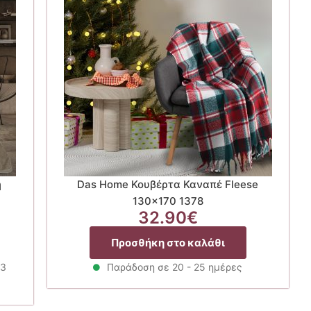
ή
Das Home Κουβέρτα Καναπέ Fleese
130×170 1378
32.90
€
χουσα
Προσθήκη στο καλάθι
ή
ι:
 3
Παράδοση σε 20 - 25 ημέρες
92€.