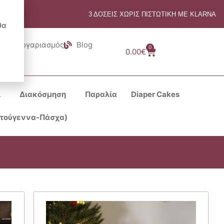
3 ΔΟΣΕΙΣ ΧΩΡΙΣ ΠΙΣΤΩΤΙΚΗ ΜΕ KLARNA
θα
Λογαριασμός
Blog
0
Cart
0.00
€
ι
Διακόσμηση
Παραλία
Diaper Cakes
στούγεννα-Πάσχα)