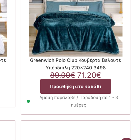
υτέ
Greenwich Polo Club Κουβέρτα Βελουτέ
Υπέρδιπλη 220×240 3498
Original
Η
89.00
€
71.20
€
χουσα
price
τρέχουσα
Προσθήκη στο καλάθι
ή
was:
τιμή
ι:
89.00€.
είναι:
Άμεση παραλαβή / Παράδοση σε 1 - 3
20€.
71.20€.
ημέρες