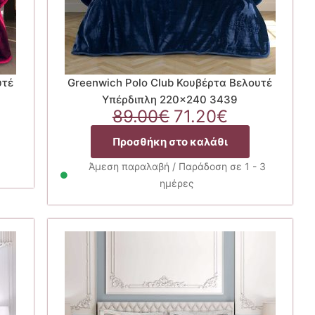
υτέ
Greenwich Polo Club Κουβέρτα Βελουτέ
Υπέρδιπλη 220×240 3439
Original
Η
89.00
€
71.20
€
χουσα
price
τρέχουσα
Προσθήκη στο καλάθι
ή
was:
τιμή
ι:
89.00€.
είναι:
Άμεση παραλαβή / Παράδοση σε 1 - 3
20€.
71.20€.
ημέρες