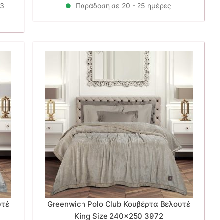
ι:
26.90€.
είναι:
 3
Παράδοση σε 20 - 25 ημέρες
52€.
21.52€.
υτέ
Greenwich Polo Club Κουβέρτα Βελουτέ
King Size 240×250 3972