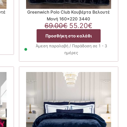
υτέ
Greenwich Polo Club Κουβέρτα Βελουτέ
Μονή 160×220 3440
Original
Η
69.00
€
55.20
€
χουσα
price
τρέχουσα
Προσθήκη στο καλάθι
ή
was:
τιμή
ι:
69.00€.
είναι:
Άμεση παραλαβή / Παράδοση σε 1 - 3
20€.
55.20€.
ημέρες