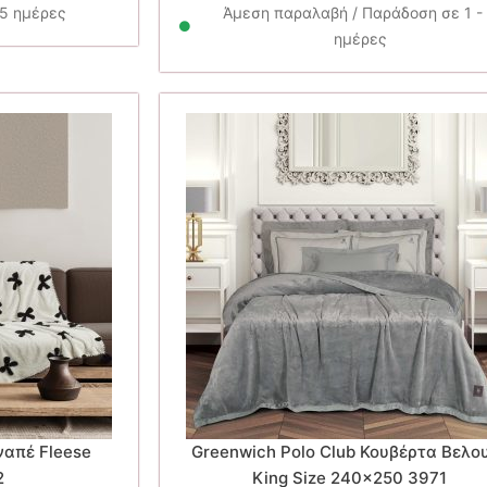
26.90€.
είνα
25 ημέρες
Άμεση παραλαβή / Παράδοση σε 1 -
21.
ημέρες
απέ Fleese
Greenwich Polo Club Κουβέρτα Βελο
2
King Size 240×250 3971