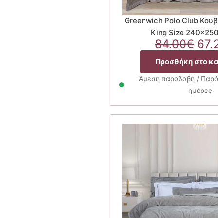
Greenwich Polo Club Κου
King Size 240×25
Ori
84.00
€
67.
pri
Προσθήκη στο κ
was
84.
Άμεση παραλαβή / Παρά
ημέρες