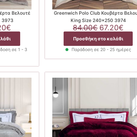
βέρτα Βελουτέ
Greenwich Polo Club Κουβέρτα Βελο
0 3973
King Size 240×250 3974
ginal
Η
Original
Η
20
€
84.00
€
67.20
€
ce
τρέχουσα
price
τρέ
αλάθι
Προσθήκη στο καλάθι
:
τιμή
was:
τιμ
00€.
είναι:
84.00€.
είνα
δοση σε 1 - 3
Παράδοση σε 20 - 25 ημέρες
67.20€.
67.