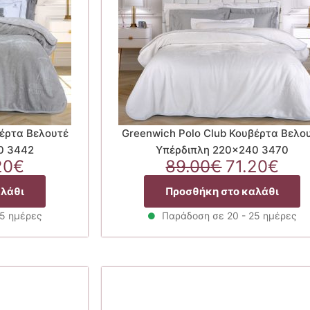
βέρτα Βελουτέ
Greenwich Polo Club Κουβέρτα Βελο
0 3442
Υπέρδιπλη 220×240 3470
ginal
Η
Original
Η
20
€
89.00
€
71.20
€
ce
τρέχουσα
price
τρέ
αλάθι
Προσθήκη στο καλάθι
:
τιμή
was:
τιμ
00€.
είναι:
89.00€.
είνα
25 ημέρες
Παράδοση σε 20 - 25 ημέρες
71.20€.
71.