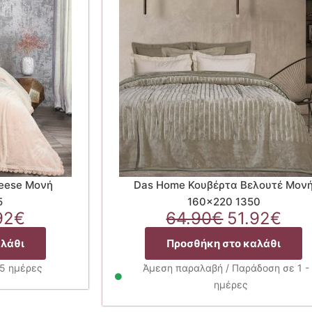
eese Μονή
Das Home Κουβέρτα Βελουτέ Μον
5
160×220 1350
ginal
Η
Original
Η
92
€
64.90
€
51.92
€
ce
τρέχουσα
price
τρέ
αλάθι
Προσθήκη στο καλάθι
:
τιμή
was:
τιμ
90€.
είναι:
64.90€.
είνα
25 ημέρες
Άμεση παραλαβή / Παράδοση σε 1 -
31.92€.
51.
ημέρες