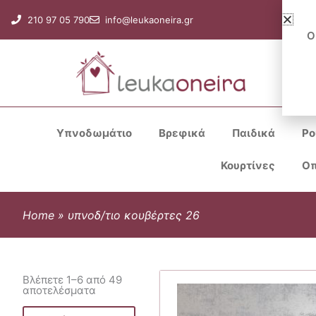
Μετάβαση
210 97 05 790
info@leukaoneira.gr
στο
Ο
περιεχόμενο
Υπνοδωμάτιο
Βρεφικά
Παιδικά
Ρο
Κουρτίνες
Οπ
Home
»
υπνοδ/τιο κουβέρτες 26
Βλέπετε 1–6 από 49
αποτελέσματα