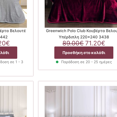
βέρτα Βελουτέ
Greenwich Polo Club Κουβέρτα Βελο
3442
Υπέρδιπλη 220×240 3438
ginal
Η
Original
Η
20
€
89.00
€
71.20
€
ce
τρέχουσα
price
τρέ
αλάθι
Προσθήκη στο καλάθι
:
τιμή
was:
τιμ
00€.
είναι:
89.00€.
είνα
δοση σε 1 - 3
Παράδοση σε 20 - 25 ημέρες
55.20€.
71.