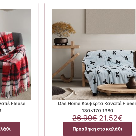
απέ Fleese
Das Home Κουβέρτα Καναπέ Flees
9
130×170 1380
Original
Η
26.90
€
21.52
€
price
τρέ
αλάθι
Προσθήκη στο καλάθι
was:
τιμ