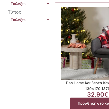
Επιλέξτε...
Τύπος
Επιλέξτε...
Das Home Κουβέρτα Καν
130×170 137
32.90
€
Προσθήκη στο κ