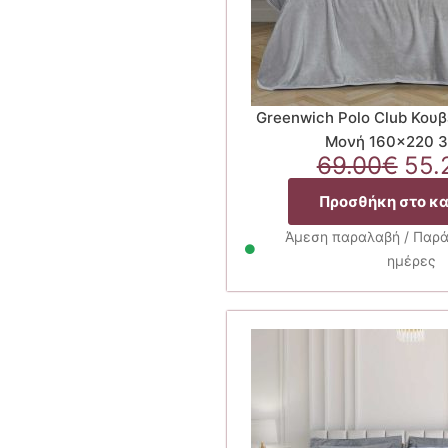
Greenwich Polo Club Κου
Μονή 160×220 
Ori
69.00
€
55.
pri
Προσθήκη στο κ
was
69.
Άμεση παραλαβή / Παρά
ημέρες