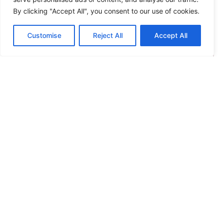
By clicking "Accept All", you consent to our use of cookies.
Dimcol Σεντόνι Λίκνου 80×110 Kitten 561 Mauve
Original
Η
5.50
€
4.95
€
Customise
Reject All
Accept All
price
τρέχουσα
Προσθήκη στο καλάθι
was:
τιμή
5.50€.
είναι:
Άμεση παραλαβή / Παράδοση σε 1 - 3 ημέρες
4.95€.