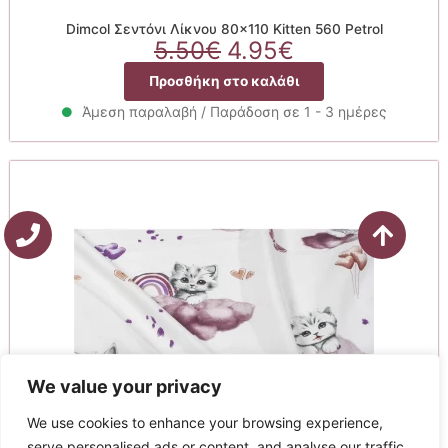
Dimcol Σεντόνι Λίκνου 80×110 Kitten 560 Petrol
Original
Η
5.50
€
4.95
€
price
τρέχουσα
Προσθήκη στο καλάθι
was:
τιμή
5.50€.
είναι:
Άμεση παραλαβή / Παράδοση σε 1 - 3 ημέρες
4.95€.
We value your privacy
We use cookies to enhance your browsing experience,
serve personalised ads or content, and analyse our traffic.