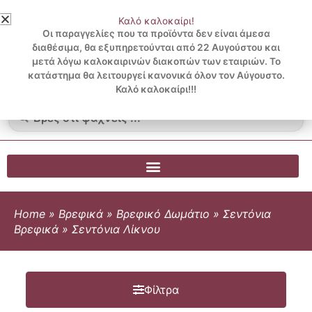
Μετάβαση
Καλό καλοκαίρι!
στο
3 ΔΟΣΕΙΣ ΧΩΡΙΣ ΠΙΣΤΩΤΙΚΗ ΜΕ KLARNA
Οι παραγγελίες που τα προϊόντα δεν είναι άμεσα
περιεχόμενο
διαθέσιμα, θα εξυπηρετούνται από 22 Αυγούστου και
μετά λόγω καλοκαιρινών διακοπών των εταιριών. Το
Λογαριασμός
0
κατάστημα θα λειτουργεί κανονικά όλον τον Αύγουστο.
Cart
0.00
€
Blog
Καλό καλοκαίρι!!!
Search
...
Home
»
Βρεφικά
»
Βρεφικό Δωμάτιο
»
Σεντόνια
Βρεφικά
»
Σεντόνια Λίκνου
Φίλτρα