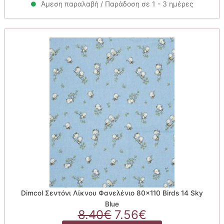
8.40€.
είναι:
Άμεση παραλαβή / Παράδοση σε 1 - 3 ημέρες
7.56€.
Dimcol Σεντόνι Λίκνου Φανελένιο 80×110 Birds 14 Sky
Blue
Original
Η
8.40
€
7.56
€