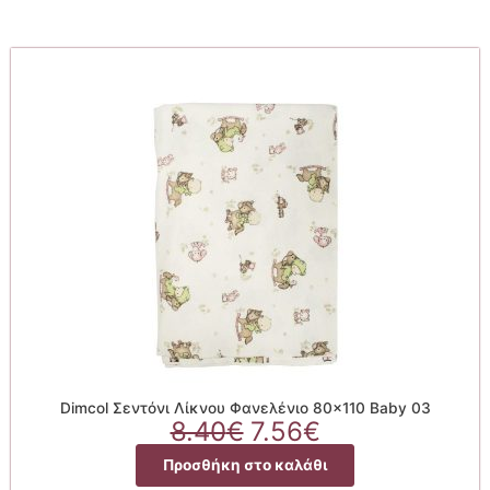
Dimcol Σεντόνι Λίκνου Φανελένιο 80×110 Baby 03
Original
Η
8.40
€
7.56
€
price
τρέχουσα
Προσθήκη στο καλάθι
was:
τιμή