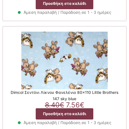
price
τρέχουσα
Προσθήκη στο καλάθι
was:
τιμή
8.40€.
είναι:
Άμεση παραλαβή / Παράδοση σε 1 - 3 ημέρες
7.56€.
Dimcol Σεντόνι Λίκνου Φανελένιο 80×110 Little Brothers
147 sky blue
Original
Η
8.40
€
7.56
€
price
τρέχουσα
Προσθήκη στο καλάθι
was:
τιμή
8.40€.
είναι:
Άμεση παραλαβή / Παράδοση σε 1 - 3 ημέρες