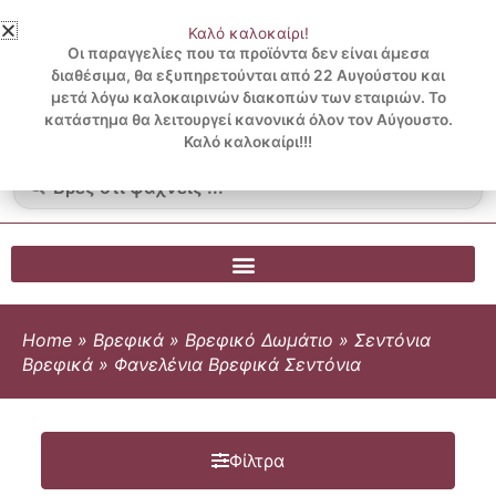
Μετάβαση
Καλό καλοκαίρι!
στο
3 ΔΟΣΕΙΣ ΧΩΡΙΣ ΠΙΣΤΩΤΙΚΗ ΜΕ KLARNA
Οι παραγγελίες που τα προϊόντα δεν είναι άμεσα
περιεχόμενο
διαθέσιμα, θα εξυπηρετούνται από 22 Αυγούστου και
μετά λόγω καλοκαιρινών διακοπών των εταιριών. Το
Λογαριασμός
0
κατάστημα θα λειτουργεί κανονικά όλον τον Αύγουστο.
Cart
0.00
€
Blog
Καλό καλοκαίρι!!!
Search
...
Home
»
Βρεφικά
»
Βρεφικό Δωμάτιο
»
Σεντόνια
Βρεφικά
»
Φανελένια Βρεφικά Σεντόνια
Φίλτρα