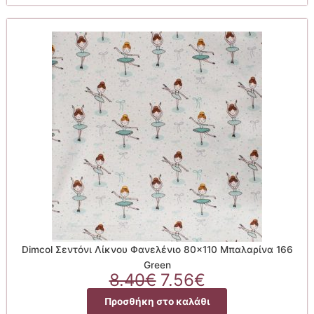
7.56€.
Dimcol Σεντόνι Λίκνου Φανελένιο 80×110 Μπαλαρίνα 166
Green
Original
Η
8.40
€
7.56
€
price
τρέχουσα
Προσθήκη στο καλάθι
was:
τιμή