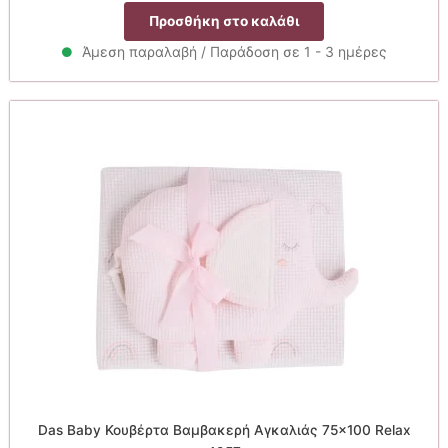
price
τρέχουσα
Προσθήκη στο καλάθι
was:
τιμή
29.90€.
είναι:
Άμεση παραλαβή / Παράδοση σε 1 - 3 ημέρες
23.92€.
Das Baby Κουβέρτα Βαμβακερή Αγκαλιάς 75×100 Relax