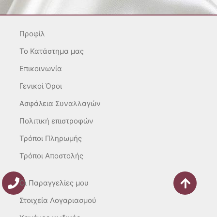
a
b
o
g
o
k
r
o
Προφίλ
a
k
m
-
To Κατάστημα μας
f
Επικοινωνία
Γενικοί Όροι
Ασφάλεια Συναλλαγών
Πολιτική επιστροφών
Τρόποι Πληρωμής
Τρόποι Αποστολής
Οι Παραγγελίες μου
Στοιχεία Λογαριασμού