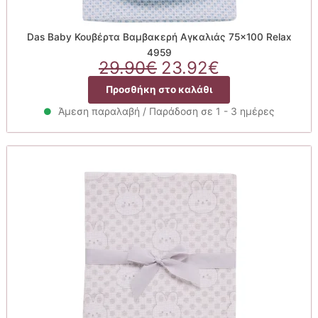
Das Baby Κουβέρτα Βαμβακερή Αγκαλιάς 75×100 Relax
4959
Original
Η
29.90
€
23.92
€
price
τρέχουσα
Προσθήκη στο καλάθι
was:
τιμή
29.90€.
είναι:
Άμεση παραλαβή / Παράδοση σε 1 - 3 ημέρες
23.92€.