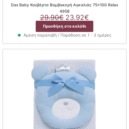
Das Baby Κουβέρτα Βαμβακερή Αγκαλιάς 75×100 Relax
4958
Original
Η
29.90
€
23.92
€
price
τρέχουσα
Προσθήκη στο καλάθι
was:
τιμή
29.90€.
είναι:
Άμεση παραλαβή / Παράδοση σε 1 - 3 ημέρες
23.92€.