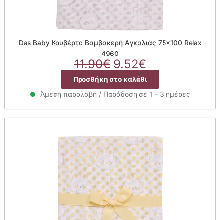
Das Baby Κουβέρτα Βαμβακερή Αγκαλιάς 75×100 Relax
4960
Original
Η
11.90
€
9.52
€
price
τρέχουσα
Προσθήκη στο καλάθι
was:
τιμή
11.90€.
είναι:
Άμεση παραλαβή / Παράδοση σε 1 - 3 ημέρες
9.52€.