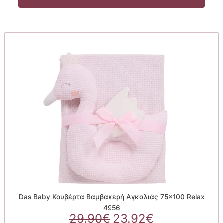
Das Baby Κουβέρτα Βαμβακερή Αγκαλιάς 75×100 Relax
4956
Original
Η
29.90
€
23.92
€