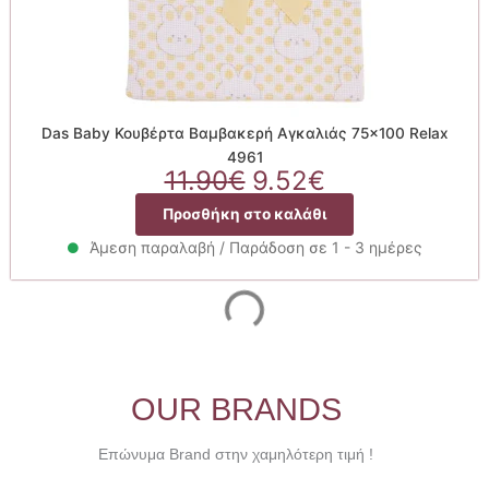
Das Baby Κουβέρτα Βαμβακερή Αγκαλιάς 75×100 Relax
4961
Original
Η
11.90
€
9.52
€
price
τρέχουσα
Προσθήκη στο καλάθι
was:
τιμή
11.90€.
είναι:
Άμεση παραλαβή / Παράδοση σε 1 - 3 ημέρες
9.52€.
OUR BRANDS
Επώνυμα Brand στην χαμηλότερη τιμή !