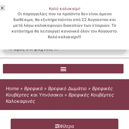
Μετάβαση
Καλό καλοκαίρι!
στο
3 ΔΟΣΕΙΣ ΧΩΡΙΣ ΠΙΣΤΩΤΙΚΗ ΜΕ KLARNA
Οι παραγγελίες που τα προϊόντα δεν είναι άμεσα
περιεχόμενο
διαθέσιμα, θα εξυπηρετούνται από 22 Αυγούστου και
μετά λόγω καλοκαιρινών διακοπών των εταιριών. Το
Λογαριασμός
0
κατάστημα θα λειτουργεί κανονικά όλον τον Αύγουστο.
Cart
0.00
€
Blog
Καλό καλοκαίρι!!!
Search
...
Home
»
Βρεφικά
»
Βρεφικό Δωμάτιο
»
Βρεφικές
Κουβέρτες και Υπνόσακοι
»
Βρεφικές Κουβέρτες
Καλοκαιρινές
Φίλτρα