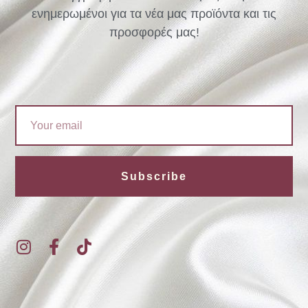
ενημερωμένοι για τα νέα μας προϊόντα και τις
προσφορές μας!
Email
Subscribe
I
F
T
n
a
i
s
c
k
t
e
t