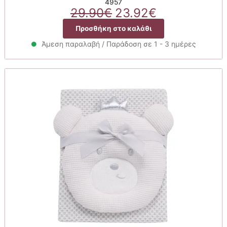
4957
Original
Η
29.90
€
23.92
€
price
τρέχουσα
Προσθήκη στο καλάθι
was:
τιμή
29.90€.
είναι:
Άμεση παραλαβή / Παράδοση σε 1 - 3 ημέρες
23.92€.