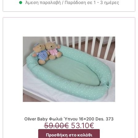
80.00€.
είναι:
Άμεση παραλαβή / Παράδοση σε 1 - 3 ημέρες
72.00€.
Oliver Baby Φωλιά Ύπνου 16×200 Des. 373
Original
Η
59.00
€
53.10
€
price
τρέχουσα
Προσθήκη στο καλάθι