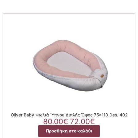
Oliver Baby Φωλιά ΄Υπνου Διπλής Όψης 75×110 Des. 402
Original
Η
80.00
€
72.00
€
price
τρέχουσα
Προσθήκη στο καλάθι
was:
τιμή