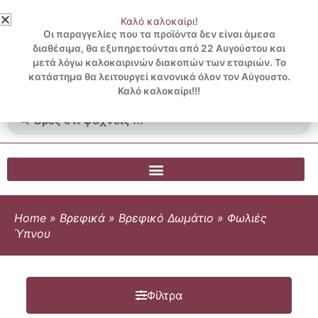
Μετάβαση
Καλό καλοκαίρι!
στο
3 ΔΟΣΕΙΣ ΧΩΡΙΣ ΠΙΣΤΩΤΙΚΗ ΜΕ KLARNA
Οι παραγγελίες που τα προϊόντα δεν είναι άμεσα
περιεχόμενο
διαθέσιμα, θα εξυπηρετούνται από 22 Αυγούστου και
μετά λόγω καλοκαιρινών διακοπών των εταιριών. Το
Λογαριασμός
0
κατάστημα θα λειτουργεί κανονικά όλον τον Αύγουστο.
Cart
0.00
€
Blog
Καλό καλοκαίρι!!!
Search
...
Home
»
Βρεφικά
»
Βρεφικό Δωμάτιο
»
Φωλιές
Ύπνου
Φίλτρα