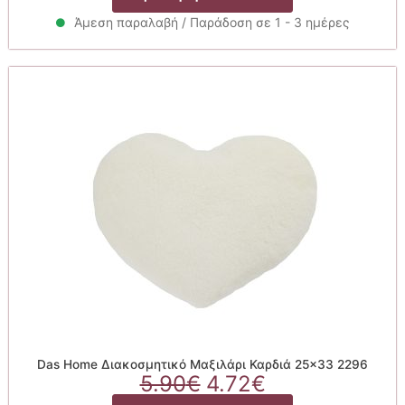
was:
τιμή
39.90€.
είναι:
Άμεση παραλαβή / Παράδοση σε 1 - 3 ημέρες
31.90€.
Das Home Διακοσμητικό Μαξιλάρι Καρδιά 25×33 2296
Original
Η
5.90
€
4.72
€
price
τρέχουσα