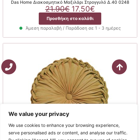
Das Home Διακοσμητικό Μαξιλάρι Στρογγυλό Δ.40 0248
Original
Η
21.90
€
17.50
€
price
τρέχουσα
Προσθήκη στο καλάθι
was:
τιμή
21.90€.
είναι:
Άμεση παραλαβή / Παράδοση σε 1 - 3 ημέρες
17.50€.
We value your privacy
We use cookies to enhance your browsing experience,
serve personalised ads or content, and analyse our traffic.