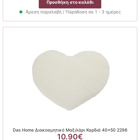
Προσθήκη στο καλάθι
was:
τιμή
5.90€.
είναι:
Άμεση παραλαβή / Παράδοση σε 1 - 3 ημέρες
4.72€.
Das Home Διακοσμητικό Μαξιλάρι Καρδιά 40×50 2296
10.90
€