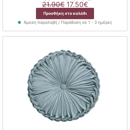
Original
Η
21.90
€
17.50
€
price
τρέχουσα
Προσθήκη στο καλάθι
was:
τιμή
21.90€.
είναι:
Άμεση παραλαβή / Παράδοση σε 1 - 3 ημέρες
17.50€.