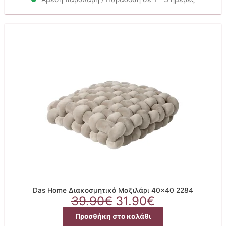
39.90€.
είναι:
31.90€.
Das Home Διακοσμητικό Μαξιλάρι 40×40 2284
Original
Η
39.90
€
31.90
€
price
τρέχουσα
Προσθήκη στο καλάθι
was:
τιμή