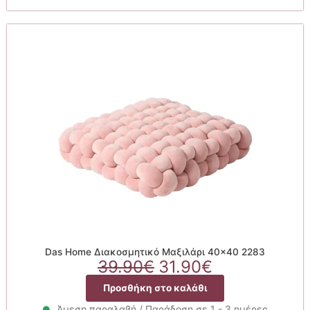
31.90€.
Das Home Διακοσμητικό Μαξιλάρι 40×40 2283
Original
Η
39.90
€
31.90
€
price
τρέχουσα
Προσθήκη στο καλάθι
was:
τιμή
Άμεση παραλαβή / Παράδοση σε 1 - 3 ημέρες