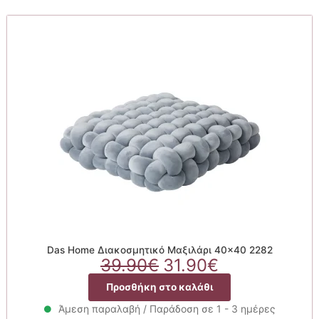
Das Home Διακοσμητικό Μαξιλάρι 40×40 2282
Original
Η
39.90
€
31.90
€
price
τρέχουσα
Προσθήκη στο καλάθι
was:
τιμή
39.90€.
είναι:
Άμεση παραλαβή / Παράδοση σε 1 - 3 ημέρες