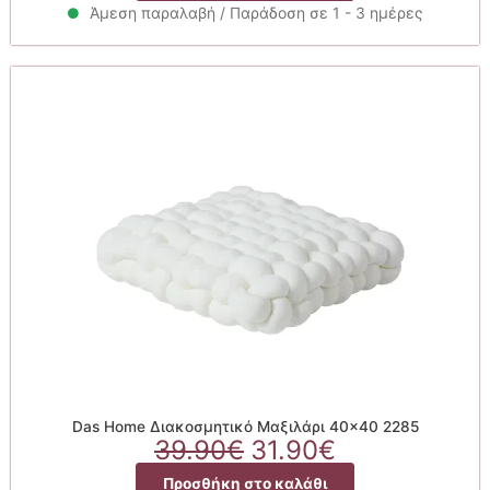
39.90€.
είναι:
Άμεση παραλαβή / Παράδοση σε 1 - 3 ημέρες
31.90€.
Das Home Διακοσμητικό Μαξιλάρι 40×40 2285
Original
Η
39.90
€
31.90
€
price
τρέχουσα
Προσθήκη στο καλάθι