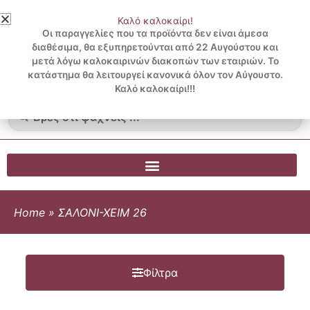
Μετάβαση
Καλό καλοκαίρι!
στο
3 ΔΟΣΕΙΣ ΧΩΡΙΣ ΠΙΣΤΩΤΙΚΗ ΜΕ KLARNA
Οι παραγγελίες που τα προϊόντα δεν είναι άμεσα
περιεχόμενο
διαθέσιμα, θα εξυπηρετούνται από 22 Αυγούστου και
μετά λόγω καλοκαιρινών διακοπών των εταιριών. Το
Λογαριασμός
0
κατάστημα θα λειτουργεί κανονικά όλον τον Αύγουστο.
Cart
0.00
€
Blog
Καλό καλοκαίρι!!!
Search
...
Home
»
ΣΑΛΟΝΙ-ΧΕΙΜ 26
Φίλτρα