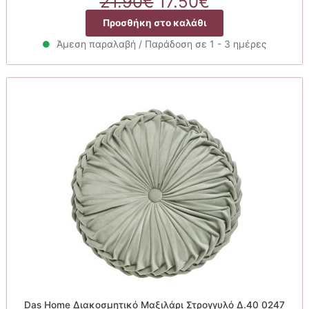
Original
Η
21.90
€
17.50
€
price
τρέχουσα
Προσθήκη στο καλάθι
was:
τιμή
21.90€.
είναι:
Άμεση παραλαβή / Παράδοση σε 1 - 3 ημέρες
17.50€.
Das Home Διακοσμητικό Μαξιλάρι Στρογγυλό Δ.40 0247