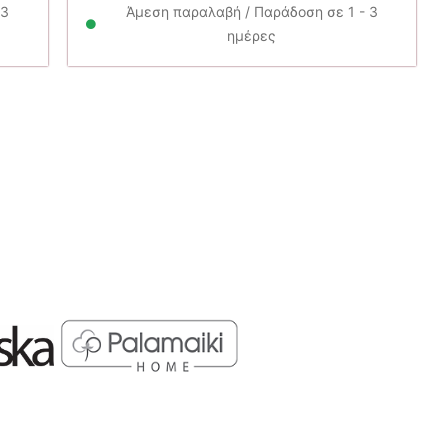
αι:
85.00€.
είναι:
 3
Άμεση παραλαβή / Παράδοση σε 1 - 3
50€.
76.50€.
ημέρες