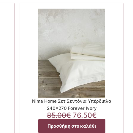
e
Nima Home Σετ Σεντόνια Υπέρδιπλα
240×270 Forever Ivory
Original
Η
85.00
€
76.50
€
έχουσα
price
τρέχουσα
Προσθήκη στο καλάθι
ή
was:
τιμή