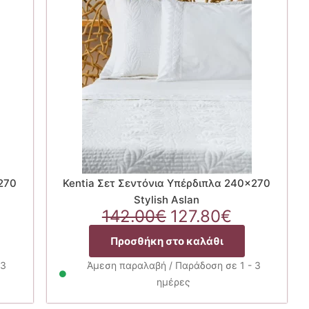
270
Kentia Σετ Σεντόνια Υπέρδιπλα 240×270
Stylish Aslan
Original
Η
142.00
€
127.80
€
έχουσα
price
τρέχουσ
Προσθήκη στο καλάθι
μή
was:
τιμή
αι:
142.00€.
είναι:
 3
Άμεση παραλαβή / Παράδοση σε 1 - 3
7.70€.
127.80€.
ημέρες