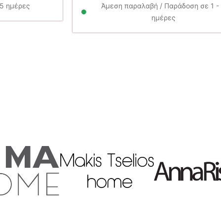
00€.
είναι:
95.00€.
είν
25 ημέρες
Άμεση παραλαβή / Παράδοση σε 1 -
85.50€.
85.
ημέρες