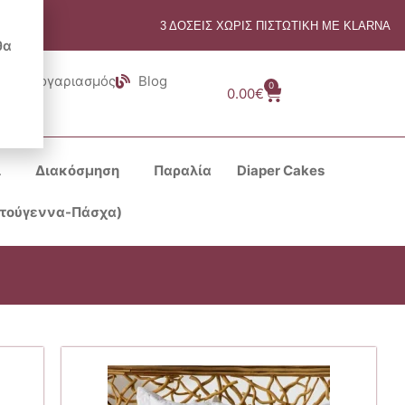
3 ΔΟΣΕΙΣ ΧΩΡΙΣ ΠΙΣΤΩΤΙΚΗ ΜΕ KLARNA
θα
Λογαριασμός
Blog
0
Cart
0.00
€
ι
Διακόσμηση
Παραλία
Diaper Cakes
στούγεννα-Πάσχα)