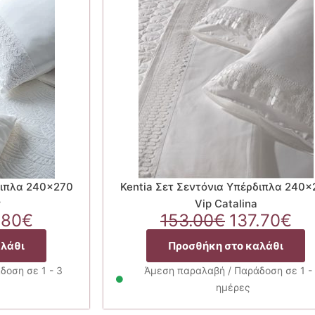
διπλα 240×270
Kentia Σετ Σεντόνια Υπέρδιπλα 240×
r
Vip Catalina
ginal
Η
Original
Η
.80
€
153.00
€
137.70
€
ce
τρέχουσα
price
τρ
αλάθι
Προσθήκη στο καλάθι
:
τιμή
was:
τι
.00€.
είναι:
153.00€.
είν
δοση σε 1 - 3
Άμεση παραλαβή / Παράδοση σε 1 -
127.80€.
13
ημέρες