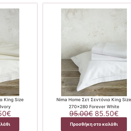
α King Size
Nima Home Σετ Σεντόνια King Siz
Ivory
270×280 Forever White
ginal
Η
Original
Η
50
€
95.00
€
85.50
€
ce
τρέχουσα
price
τρ
αλάθι
Προσθήκη στο καλάθι
:
τιμή
was:
τιμ