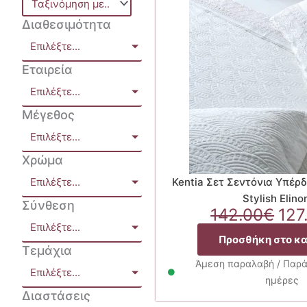
Διαθεσιμότητα
Επιλέξτε...
Εταιρεία
Επιλέξτε...
Μέγεθος
Επιλέξτε...
Χρώμα
Επιλέξτε...
Kentia Σετ Σεντόνια Υπέρ
Stylish Elino
Σύνθεση
Ori
142.00
€
127
Επιλέξτε...
pri
Προσθήκη στο κ
was
Τεμάχια
142
Άμεση παραλαβή / Παρά
Επιλέξτε...
ημέρες
Διαστάσεις