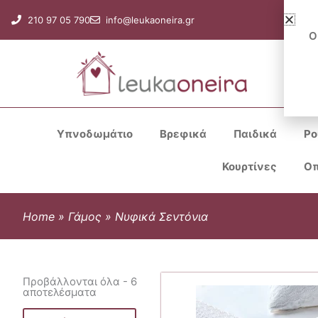
Μετάβαση
210 97 05 790
info@leukaoneira.gr
στο
Ο
περιεχόμενο
Υπνοδωμάτιο
Βρεφικά
Παιδικά
Ρο
Κουρτίνες
Οπ
Home
»
Γάμος
»
Νυφικά Σεντόνια
Προβάλλονται όλα - 6
αποτελέσματα