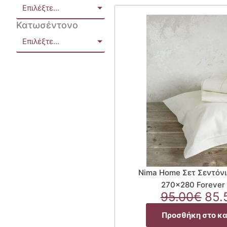
Επιλέξτε...
Κατωσέντονο
Επιλέξτε...
Nima Home Σετ Σεντόνι
270×280 Forever 
Ori
95.00
€
85.
pri
Προσθήκη στο κ
was