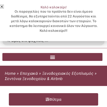
Μετάβαση
Καλό καλοκαίρι!
στο
3 ΔΟΣΕΙΣ ΧΩΡΙΣ ΠΙΣΤΩΤΙΚΗ ΜΕ KLARNA
Οι παραγγελίες που τα προϊόντα δεν είναι άμεσα
περιεχόμενο
διαθέσιμα, θα εξυπηρετούνται από 22 Αυγούστου και
μετά λόγω καλοκαιρινών διακοπών των εταιριών. Το
Λογαριασμός
0
κατάστημα θα λειτουργεί κανονικά όλον τον Αύγουστο.
Cart
0.00
€
Blog
Καλό καλοκαίρι!!!
Search
...
Home
»
Εποχιακά
»
Ξενοδοχειακός Εξοπλισμός
»
Σεντόνια Ξενοδοχείου & Airbnb
Φίλτρα