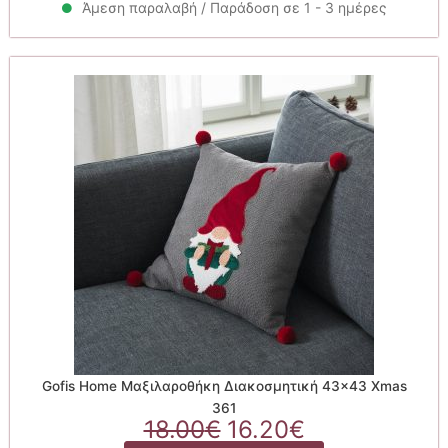
17.00€.
είναι:
Άμεση παραλαβή / Παράδοση σε 1 - 3 ημέρες
15.30€.
Gofis Home Μαξιλαροθήκη Διακοσμητική 43×43 Xmas
361
Original
Η
18.00
€
16.20
€