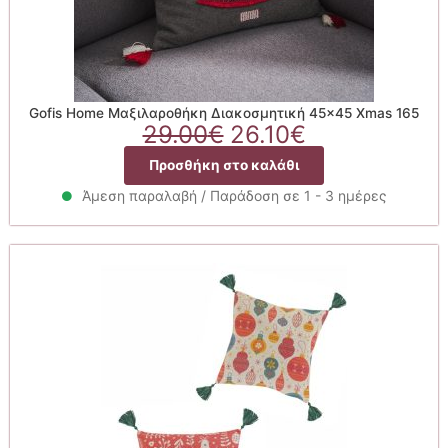
Gofis Home Μαξιλαροθήκη Διακοσμητική 45×45 Xmas 165
Original
Η
29.00
€
26.10
€
price
τρέχουσα
Προσθήκη στο καλάθι
was:
τιμή
29.00€.
είναι:
Άμεση παραλαβή / Παράδοση σε 1 - 3 ημέρες
26.10€.