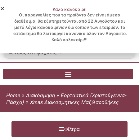
Μετάβαση
Καλό καλοκαίρι!
στο
3 ΔΟΣΕΙΣ ΧΩΡΙΣ ΠΙΣΤΩΤΙΚΗ ΜΕ KLARNA
Οι παραγγελίες που τα προϊόντα δεν είναι άμεσα
περιεχόμενο
διαθέσιμα, θα εξυπηρετούνται από 22 Αυγούστου και
μετά λόγω καλοκαιρινών διακοπών των εταιριών. Το
Λογαριασμός
0
κατάστημα θα λειτουργεί κανονικά όλον τον Αύγουστο.
Cart
0.00
€
Blog
Καλό καλοκαίρι!!!
Search
...
Home
»
Διακόσμηση
»
Εορταστικά (Χριστούγεννα-
Πάσχα)
»
Xmas Διακοσμητικές Μαξιλαροθήκες
Φίλτρα