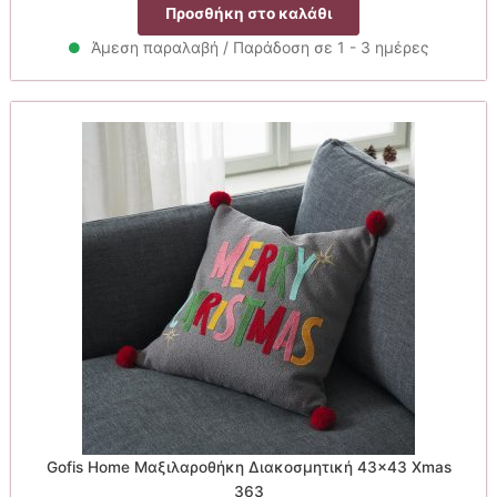
price
τρέχουσα
Προσθήκη στο καλάθι
was:
τιμή
18.00€.
είναι:
Άμεση παραλαβή / Παράδοση σε 1 - 3 ημέρες
16.20€.
Gofis Home Μαξιλαροθήκη Διακοσμητική 43×43 Xmas
363