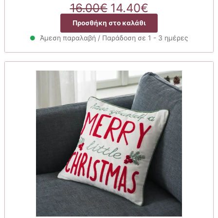
Original
Η
16.00
€
14.40
€
price
τρέχουσα
Προσθήκη στο καλάθι
was:
τιμή
16.00€.
είναι:
Άμεση παραλαβή / Παράδοση σε 1 - 3 ημέρες
14.40€.