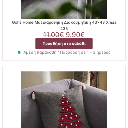
Gofis Home Μαξιλαροθήκη Διακοσμητική 43×43 Xmas
435
Original
Η
11.00
€
9.90
€
price
τρέχουσα
Προσθήκη στο καλάθι
was:
τιμή
11.00€.
είναι:
Άμεση παραλαβή / Παράδοση σε 1 - 3 ημέρες
9.90€.