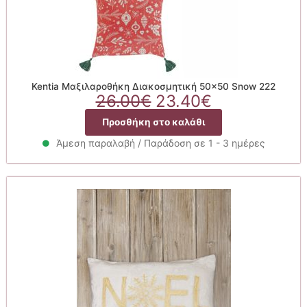
Kentia Μαξιλαροθήκη Διακοσμητική 50×50 Snow 222
Original
Η
26.00
€
23.40
€
price
τρέχουσα
Προσθήκη στο καλάθι
was:
τιμή
26.00€.
είναι:
Άμεση παραλαβή / Παράδοση σε 1 - 3 ημέρες
23.40€.