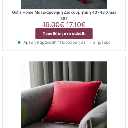
Gofis Home Μαξιλαροθήκη Διακοσμητική 43×43 Xmas
387
Original
Η
19.00
€
17.10
€
price
τρέχουσα
Προσθήκη στο καλάθι
was:
τιμή
19.00€.
είναι:
Άμεση παραλαβή / Παράδοση σε 1 - 3 ημέρες
17.10€.