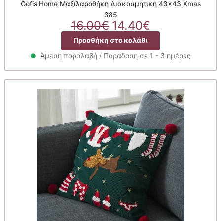
Gofis Home Μαξιλαροθήκη Διακοσμητική 43×43 Xmas
385
Original
Η
16.00
€
14.40
€
price
τρέχουσα
Προσθήκη στο καλάθι
was:
τιμή
16.00€.
είναι:
Άμεση παραλαβή / Παράδοση σε 1 - 3 ημέρες
14.40€.