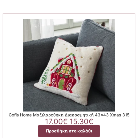
Gofis Home Μαξιλαροθήκη Διακοσμητική 43×43 Xmas 315
Original
Η
17.00
€
15.30
€
price
τρέχουσα
Προσθήκη στο καλάθι
was:
τιμή