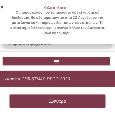
Μετάβαση
Καλό καλοκαίρι!
στο
3 ΔΟΣΕΙΣ ΧΩΡΙΣ ΠΙΣΤΩΤΙΚΗ ΜΕ KLARNA
Οι παραγγελίες που τα προϊόντα δεν είναι άμεσα
περιεχόμενο
διαθέσιμα, θα εξυπηρετούνται από 22 Αυγούστου και
μετά λόγω καλοκαιρινών διακοπών των εταιριών. Το
Λογαριασμός
0
κατάστημα θα λειτουργεί κανονικά όλον τον Αύγουστο.
Cart
0.00
€
Blog
Καλό καλοκαίρι!!!
Search
...
Home
»
CHRISTMAS DECO 2026
Φίλτρα