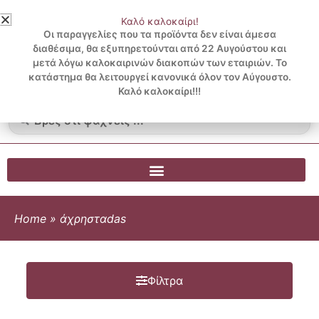
Μετάβαση
Καλό καλοκαίρι!
στο
3 ΔΟΣΕΙΣ ΧΩΡΙΣ ΠΙΣΤΩΤΙΚΗ ΜΕ KLARNA
Οι παραγγελίες που τα προϊόντα δεν είναι άμεσα
περιεχόμενο
διαθέσιμα, θα εξυπηρετούνται από 22 Αυγούστου και
μετά λόγω καλοκαιρινών διακοπών των εταιριών. Το
Λογαριασμός
0
κατάστημα θα λειτουργεί κανονικά όλον τον Αύγουστο.
Cart
0.00
€
Blog
Καλό καλοκαίρι!!!
Search
...
Home
»
άχρησταdas
Φίλτρα