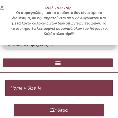
Μετάβαση
Καλό καλοκαίρι!
στο
3 ΔΟΣΕΙΣ ΧΩΡΙΣ ΠΙΣΤΩΤΙΚΗ ΜΕ KLARNA
Οι παραγγελίες που τα προϊόντα δεν είναι άμεσα
περιεχόμενο
διαθέσιμα, θα εξυπηρετούνται από 22 Αυγούστου και
μετά λόγω καλοκαιρινών διακοπών των εταιριών. Το
Λογαριασμός
0
κατάστημα θα λειτουργεί κανονικά όλον τον Αύγουστο.
Cart
0.00
€
Blog
Καλό καλοκαίρι!!!
Search
...
Home
»
Size 14
Φίλτρα