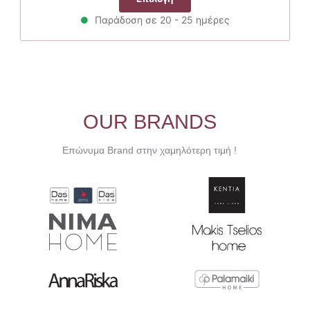
το
Παράδοση σε 20 - 25 ημέρες
προϊόν
έχει
πολλαπλές
παραλλαγές.
Οι
επιλογές
μπορούν
OUR BRANDS
να
επιλεγούν
Επώνυμα Brand στην χαμηλότερη τιμή !
στη
σελίδα
του
προϊόντος