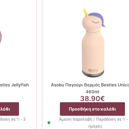
ies Jellyfish
Asobu Παγούρι Θερμός Besties Unic
460ml
38.90
€
αλάθι
Προσθήκη στο καλάθι
δοση σε 1 - 3
Άμεση παραλαβή / Παράδοση σε 1 -
ημέρες