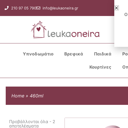
Μετάβαση
210 97 05 790
info@leukaoneira.gr
στο
Ο
περιεχόμενο
Υπνοδωμάτιο
Βρεφικά
Παιδικά
Ρο
Κουρτίνες
Οπ
Home
»
460ml
Προβάλλονται όλα - 2
αποτελέσματα