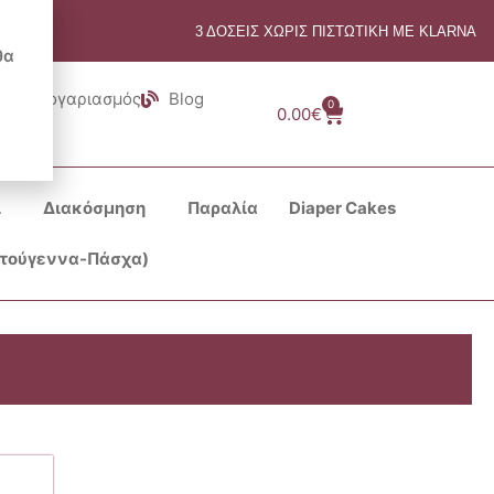
3 ΔΟΣΕΙΣ ΧΩΡΙΣ ΠΙΣΤΩΤΙΚΗ ΜΕ KLARNA
θα
Λογαριασμός
Blog
0
Cart
0.00
€
ι
Διακόσμηση
Παραλία
Diaper Cakes
στούγεννα-Πάσχα)