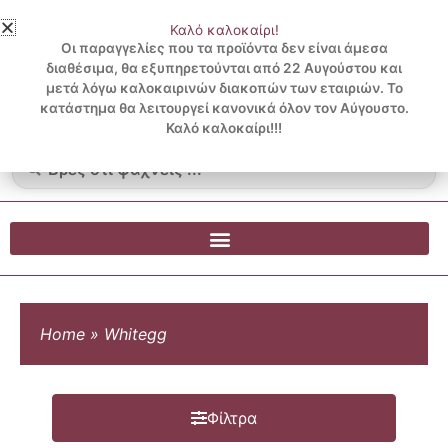
Μετάβαση
Καλό καλοκαίρι!
στο
3 ΔΟΣΕΙΣ ΧΩΡΙΣ ΠΙΣΤΩΤΙΚΗ ΜΕ KLARNA
Οι παραγγελίες που τα προϊόντα δεν είναι άμεσα
περιεχόμενο
διαθέσιμα, θα εξυπηρετούνται από 22 Αυγούστου και
μετά λόγω καλοκαιρινών διακοπών των εταιριών. Το
Λογαριασμός
0
κατάστημα θα λειτουργεί κανονικά όλον τον Αύγουστο.
Cart
0.00
€
Blog
Καλό καλοκαίρι!!!
Search
...
Home
»
Whitegg
Φίλτρα