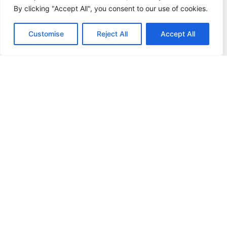
By clicking "Accept All", you consent to our use of cookies.
Γενικοί Όροι
Ασφάλεια Συναλλαγών
Customise
Reject All
Accept All
Πολιτική επιστροφών
Τρόποι Πληρωμής
Τρόποι Αποστολής
Οι Παραγγελίες μου
Στοιχεία Λογαριασμού
Χαμένος κωδικός
Καλέστε μας
Δευτ – Τετ. – Σαβ. : 10:00 – 15:00