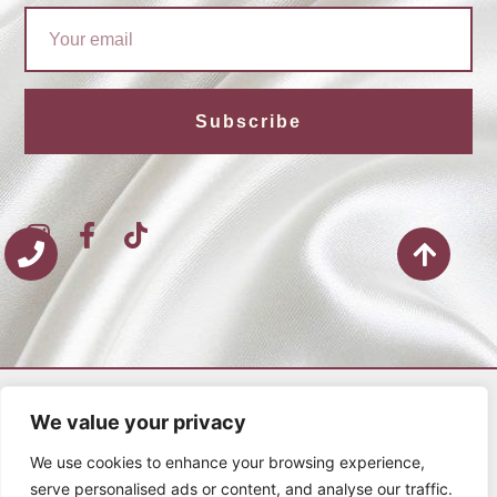
Email
Subscribe
I
F
T
n
a
i
s
c
k
t
e
t
a
b
o
g
o
k
r
o
Προφίλ
a
k
We value your privacy
m
-
To Κατάστημα μας
We use cookies to enhance your browsing experience,
f
serve personalised ads or content, and analyse our traffic.
Επικοινωνία