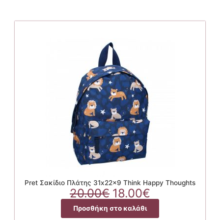
Pret Σακίδιο Πλάτης 31x22x9 Think Happy Thoughts
Original
Η
20.00
€
18.00
€
price
τρέχουσα
Προσθήκη στο καλάθι
was:
τιμή