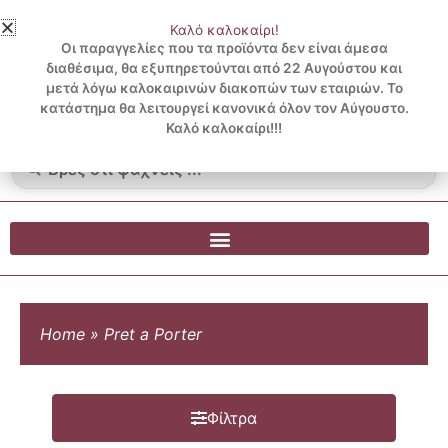
Μετάβαση
Καλό καλοκαίρι!
στο
3 ΔΟΣΕΙΣ ΧΩΡΙΣ ΠΙΣΤΩΤΙΚΗ ΜΕ KLARNA
Οι παραγγελίες που τα προϊόντα δεν είναι άμεσα
περιεχόμενο
διαθέσιμα, θα εξυπηρετούνται από 22 Αυγούστου και
μετά λόγω καλοκαιρινών διακοπών των εταιριών. Το
Λογαριασμός
0
κατάστημα θα λειτουργεί κανονικά όλον τον Αύγουστο.
Cart
0.00
€
Blog
Καλό καλοκαίρι!!!
Search
...
Home
»
Pret a Porter
Φίλτρα