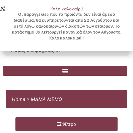
Μετάβαση
Καλό καλοκαίρι!
στο
3 ΔΟΣΕΙΣ ΧΩΡΙΣ ΠΙΣΤΩΤΙΚΗ ΜΕ KLARNA
Οι παραγγελίες που τα προϊόντα δεν είναι άμεσα
περιεχόμενο
διαθέσιμα, θα εξυπηρετούνται από 22 Αυγούστου και
μετά λόγω καλοκαιρινών διακοπών των εταιριών. Το
Λογαριασμός
0
κατάστημα θα λειτουργεί κανονικά όλον τον Αύγουστο.
Cart
0.00
€
Blog
Καλό καλοκαίρι!!!
Search
...
Home
»
MAMA MEMO
Φίλτρα