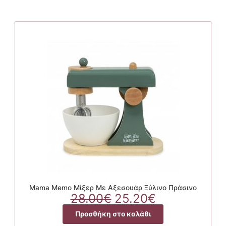
Mama Memo Μίξερ Με Αξεσουάρ Ξύλινο Πράσινο
Original
Η
28.00
€
25.20
€
price
τρέχουσα
Προσθήκη στο καλάθι
was:
τιμή