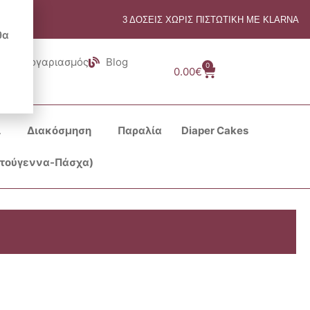
3 ΔΟΣΕΙΣ ΧΩΡΙΣ ΠΙΣΤΩΤΙΚΗ ΜΕ KLARNA
θα
Λογαριασμός
Blog
0
Cart
0.00
€
ι
Διακόσμηση
Παραλία
Diaper Cakes
στούγεννα-Πάσχα)