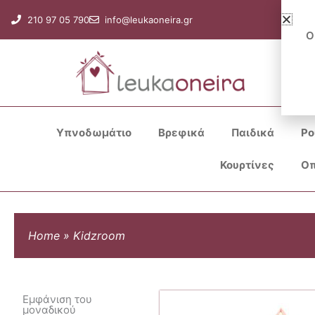
Μετάβαση
210 97 05 790
info@leukaoneira.gr
στο
Ο
περιεχόμενο
Υπνοδωμάτιο
Βρεφικά
Παιδικά
Ρο
Κουρτίνες
Οπ
Home
»
Kidzroom
Εμφάνιση του
μοναδικού