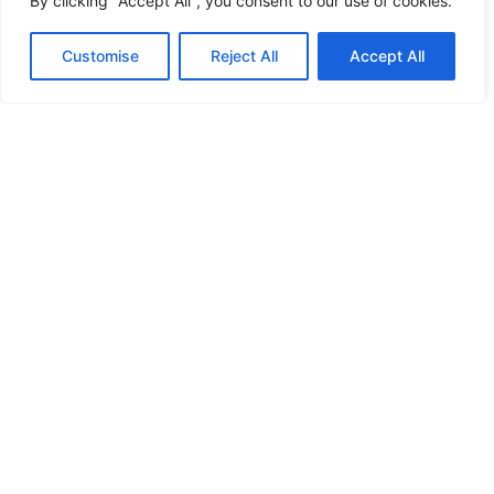
By clicking "Accept All", you consent to our use of cookies.
Customise
Reject All
Accept All
JOIN OUR
NEWSLETTER
Κάντε εγγραφή στο Newsletter μας και μείνετε
ενημερωμένοι για τα νέα μας προϊόντα και τις
προσφορές μας!