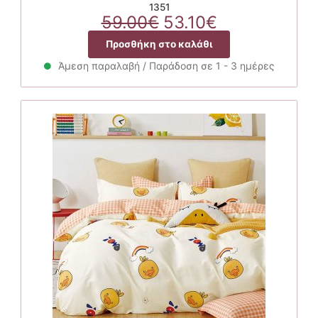
1351
Original
Η
59.00
€
53.10
€
price
τρέχουσα
Προσθήκη στο καλάθι
was:
τιμή
59.00€.
είναι:
Άμεση παραλαβή / Παράδοση σε 1 - 3 ημέρες
53.10€.