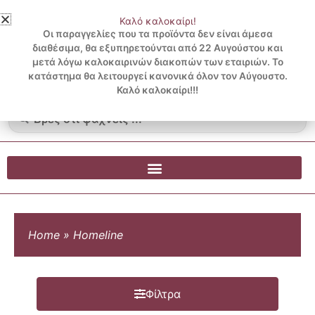
Μετάβαση
Καλό καλοκαίρι!
στο
3 ΔΟΣΕΙΣ ΧΩΡΙΣ ΠΙΣΤΩΤΙΚΗ ΜΕ KLARNA
Οι παραγγελίες που τα προϊόντα δεν είναι άμεσα
περιεχόμενο
διαθέσιμα, θα εξυπηρετούνται από 22 Αυγούστου και
μετά λόγω καλοκαιρινών διακοπών των εταιριών. Το
Λογαριασμός
0
κατάστημα θα λειτουργεί κανονικά όλον τον Αύγουστο.
Cart
0.00
€
Blog
Καλό καλοκαίρι!!!
Search
...
Home
»
Homeline
Φίλτρα