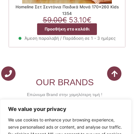
Homeline Σετ Σεντόνια Παιδικά Μονά 170×260 Kids
1354
Original
Η
59.00
€
53.10
€
price
τρέχουσα
Προσθήκη στο καλάθι
was:
τιμή
59.00€.
είναι:
Άμεση παραλαβή / Παράδοση σε 1 - 3 ημέρες
53.10€.
OUR BRANDS
Επώνυμα Brand στην χαμηλότερη τιμή !
We value your privacy
We use cookies to enhance your browsing experience,
serve personalised ads or content, and analyse our traffic.