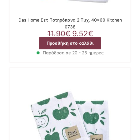
Das Home Σετ Ποτηρόπανα 2 Τμχ. 40×60 Kitchen
0738
Original
Η
11.90
€
9.52
€
price
τρέχουσα
Προσθήκη στο καλάθι
was:
τιμή
11.90€.
είναι:
Παράδοση σε 20 - 25 ημέρες
9.52€.