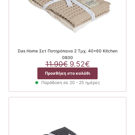
Das Home Σετ Ποτηρόπανα 2 Τμχ. 40×60 Kitchen
0800
Original
Η
11.90
€
9.52
€
price
τρέχουσα
Προσθήκη στο καλάθι
was:
τιμή
11.90€.
είναι:
Παράδοση σε 20 - 25 ημέρες
9.52€.