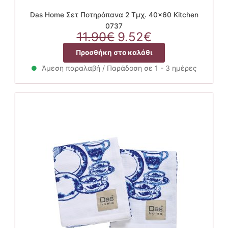
Das Home Σετ Ποτηρόπανα 2 Τμχ. 40×60 Kitchen
0737
Original
Η
11.90
€
9.52
€
price
τρέχουσα
Προσθήκη στο καλάθι
was:
τιμή
11.90€.
είναι:
Άμεση παραλαβή / Παράδοση σε 1 - 3 ημέρες
9.52€.