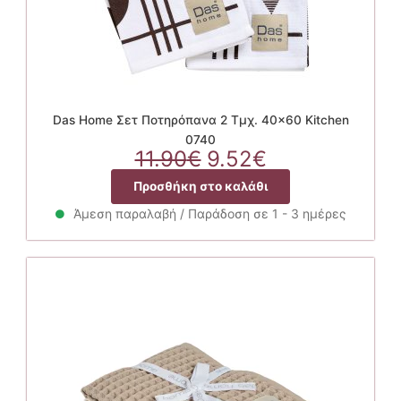
Das Home Σετ Ποτηρόπανα 2 Τμχ. 40×60 Kitchen
0740
Original
Η
11.90
€
9.52
€
price
τρέχουσα
Προσθήκη στο καλάθι
was:
τιμή
11.90€.
είναι:
Άμεση παραλαβή / Παράδοση σε 1 - 3 ημέρες
9.52€.