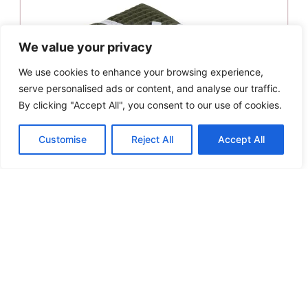
We value your privacy
We use cookies to enhance your browsing experience,
serve personalised ads or content, and analyse our traffic.
By clicking "Accept All", you consent to our use of cookies.
Customise
Reject All
Accept All
Das Home Σετ Ποτηρόπανα 2 Τμχ. 40×60 Kitchen
0802
Original
Η
11.90
€
9.52
€
price
τρέχουσα
Προσθήκη στο καλάθι
was:
τιμή
11.90€.
είναι:
Παράδοση σε 20 - 25 ημέρες
9.52€.