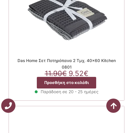
Das Home Σετ Ποτηρόπανα 2 Τμχ. 40×60 Kitchen
0801
Original
Η
11.90
€
9.52
€
price
τρέχουσα
Προσθήκη στο καλάθι
was:
τιμή
11.90€.
είναι:
Παράδοση σε 20 - 25 ημέρες
9.52€.