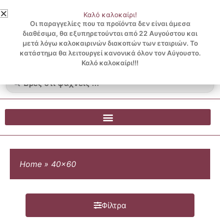
Μετάβαση
Καλό καλοκαίρι!
στο
3 ΔΟΣΕΙΣ ΧΩΡΙΣ ΠΙΣΤΩΤΙΚΗ ΜΕ KLARNA
Οι παραγγελίες που τα προϊόντα δεν είναι άμεσα
περιεχόμενο
διαθέσιμα, θα εξυπηρετούνται από 22 Αυγούστου και
μετά λόγω καλοκαιρινών διακοπών των εταιριών. Το
Λογαριασμός
0
κατάστημα θα λειτουργεί κανονικά όλον τον Αύγουστο.
Cart
0.00
€
Blog
Καλό καλοκαίρι!!!
Search
...
Home
»
40x60
Φίλτρα