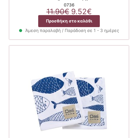
0736
Original
Η
11.90
€
9.52
€
price
τρέχουσα
Προσθήκη στο καλάθι
was:
τιμή
11.90€.
είναι:
Άμεση παραλαβή / Παράδοση σε 1 - 3 ημέρες
9.52€.