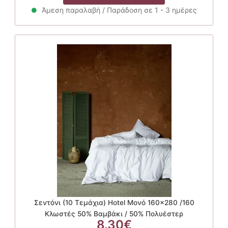
was:
τιμή
46.80€.
είναι:
Άμεση παραλαβή / Παράδοση σε 1 - 3 ημέρες
42.12€.
Σεντόνι (10 Τεμάχια) Hotel Μονό 160×280 /160
Κλωστές 50% Βαμβάκι / 50% Πολυέστερ
8.30
€