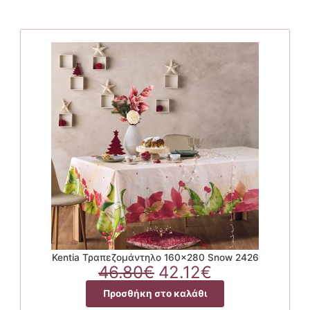
Kentia Τραπεζομάντηλο 160×280 Snow 2426
Original
Η
46.80
€
42.12
€
price
τρέχουσα
Προσθήκη στο καλάθι
was:
τιμή