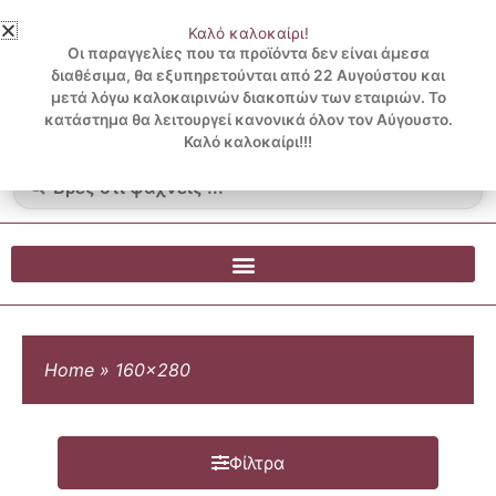
Μετάβαση
Καλό καλοκαίρι!
στο
3 ΔΟΣΕΙΣ ΧΩΡΙΣ ΠΙΣΤΩΤΙΚΗ ΜΕ KLARNA
Οι παραγγελίες που τα προϊόντα δεν είναι άμεσα
περιεχόμενο
διαθέσιμα, θα εξυπηρετούνται από 22 Αυγούστου και
μετά λόγω καλοκαιρινών διακοπών των εταιριών. Το
Λογαριασμός
0
κατάστημα θα λειτουργεί κανονικά όλον τον Αύγουστο.
Cart
0.00
€
Blog
Καλό καλοκαίρι!!!
Search
...
Home
»
160x280
Φίλτρα