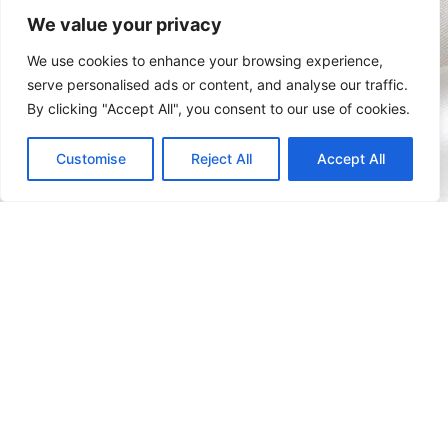
ενημερωμένοι για τα νέα μας προϊόντα και τις
We value your privacy
προσφορές μας!
We use cookies to enhance your browsing experience,
serve personalised ads or content, and analyse our traffic.
By clicking "Accept All", you consent to our use of cookies.
Customise
Reject All
Accept All
Email
Subscribe
I
F
T
n
a
i
s
c
k
t
e
t