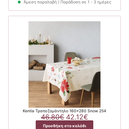
46.80€.
είναι:
Άμεση παραλαβή / Παράδοση σε 1 - 3 ημέρες
42.12€.
Kentia Τραπεζομάντηλο 160×280 Snow 254
Original
Η
46.80
€
42.12
€
price
τρέχουσα
Προσθήκη στο καλάθι