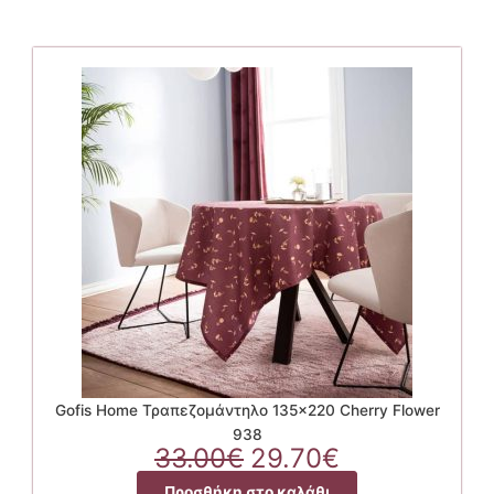
Gofis Home Τραπεζομάντηλο 135×220 Cherry Flower
938
Original
Η
33.00
€
29.70
€
price
τρέχουσα
Προσθήκη στο καλάθι