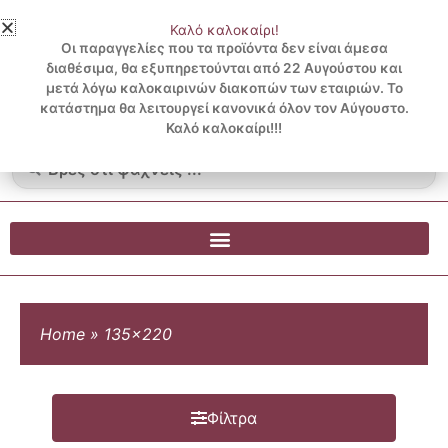
Μετάβαση
Καλό καλοκαίρι!
στο
3 ΔΟΣΕΙΣ ΧΩΡΙΣ ΠΙΣΤΩΤΙΚΗ ΜΕ KLARNA
Οι παραγγελίες που τα προϊόντα δεν είναι άμεσα
περιεχόμενο
διαθέσιμα, θα εξυπηρετούνται από 22 Αυγούστου και
μετά λόγω καλοκαιρινών διακοπών των εταιριών. Το
Λογαριασμός
0
κατάστημα θα λειτουργεί κανονικά όλον τον Αύγουστο.
Cart
0.00
€
Blog
Καλό καλοκαίρι!!!
Search
...
Home
»
135x220
Φίλτρα