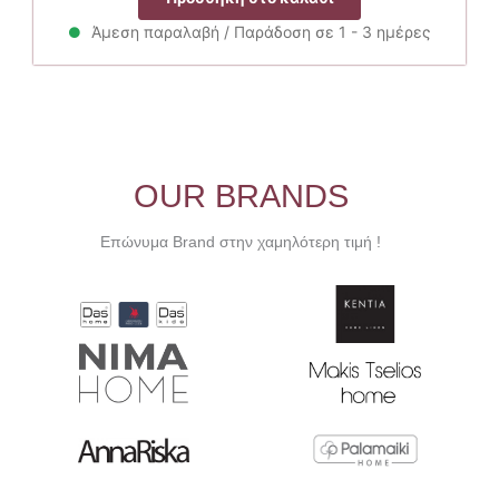
was:
τιμή
33.00€.
είναι:
Άμεση παραλαβή / Παράδοση σε 1 - 3 ημέρες
29.70€.
OUR BRANDS
Επώνυμα Brand στην χαμηλότερη τιμή !