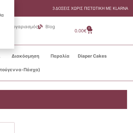
3 ΔΟΣΕΙΣ ΧΩΡΙΣ ΠΙΣΤΩΤΙΚΗ ΜΕ KLARNA
θα
Λογαριασμός
Blog
0
Cart
0.00
€
ι
Διακόσμηση
Παραλία
Diaper Cakes
στούγεννα-Πάσχα)