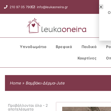
Μετάβαση
210 97 05 790
info@leukaoneira.gr
στο
Ο
περιεχόμενο
Υπνοδωμάτιο
Βρεφικά
Παιδικά
Ρο
Κουρτίνες
Οπ
Home
»
Βαμβάκι-Δέρμα-Jute
Προβάλλονται όλα - 2
αποτελέσματα