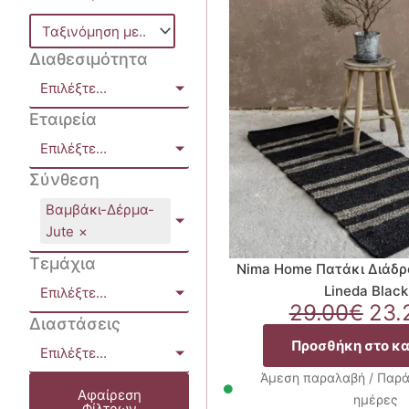
Διαθεσιμότητα
Επιλέξτε...
Εταιρεία
Επιλέξτε...
Σύνθεση
Βαμβάκι-Δέρμα-
Jute
×
Τεμάχια
Nima Home Πατάκι Διάδ
Lineda Black
Επιλέξτε...
Ori
29.00
€
23.
Διαστάσεις
pri
Προσθήκη στο κ
was
Επιλέξτε...
29.
Άμεση παραλαβή / Παρά
Αφαίρεση
ημέρες
Φίλτρων