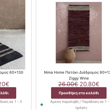
ρομος 60×130
Nima Home Πατάκι Διάδρομος 60×1
Ziggy Wine
ginal
Η
Original
Η
20
€
26.00
€
20.80
€
ce
τρέχουσα
price
τρέ
αλάθι
Προσθήκη στο καλάθι
:
τιμή
was:
τιμ
00€.
είναι:
26.00€.
είνα
δοση σε 1 - 3
Άμεση παραλαβή / Παράδοση σε 1 -
23.20€.
20.
ημέρες