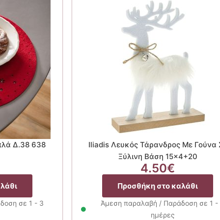
πλά Δ.38 638
Iliadis Λευκός Τάρανδρος Με Γούνα 
Ξύλινη Βάση 15×4+20
4.50
€
αλάθι
Προσθήκη στο καλάθι
δοση σε 1 - 3
Άμεση παραλαβή / Παράδοση σε 1 -
ημέρες