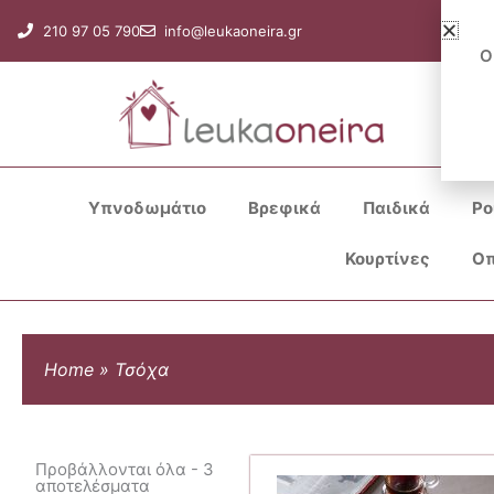
Μετάβαση
210 97 05 790
info@leukaoneira.gr
στο
Ο
περιεχόμενο
Υπνοδωμάτιο
Βρεφικά
Παιδικά
Ρο
Κουρτίνες
Οπ
Home
»
Τσόχα
Προβάλλονται όλα - 3
αποτελέσματα