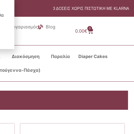
3 ΔΟΣΕΙΣ ΧΩΡΙΣ ΠΙΣΤΩΤΙΚΗ ΜΕ KLARNA
θα
Λογαριασμός
Blog
0
Cart
0.00
€
ι
Διακόσμηση
Παραλία
Diaper Cakes
στούγεννα-Πάσχα)