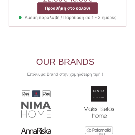
price
τρέχουσα
Προσθήκη στο καλάθι
was:
τιμή
22.00€.
είναι:
Άμεση παραλαβή / Παράδοση σε 1 - 3 ημέρες
19.80€.
OUR BRANDS
Επώνυμα Brand στην χαμηλότερη τιμή !