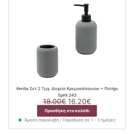
Kentia Σετ 2 Τμχ. Δοχείο Κρεμοσάπουνου + Ποτήρι
Spirit 243
Original
Η
18.00
€
16.20
€
price
τρέχουσα
Προσθήκη στο καλάθι
was:
τιμή
18.00€.
είναι:
Άμεση παραλαβή / Παράδοση σε 1 - 3 ημέρες
16.20€.