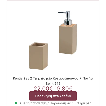
Kentia Σετ 2 Τμχ. Δοχείο Κρεμοσάπουνου + Ποτήρι
Spirit 245
Original
Η
22.00
€
19.80
€
price
τρέχουσα
Προσθήκη στο καλάθι
was:
τιμή
22.00€.
είναι:
Άμεση παραλαβή / Παράδοση σε 1 - 3 ημέρες