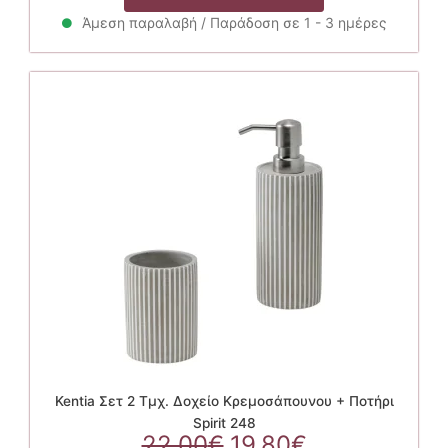
was:
τιμή
21.00€.
είναι:
Άμεση παραλαβή / Παράδοση σε 1 - 3 ημέρες
18.90€.
Kentia Σετ 2 Τμχ. Δοχείο Κρεμοσάπουνου + Ποτήρι
Spirit 248
Original
Η
22.00
€
19.80
€