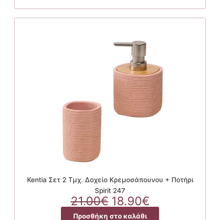
19.80€.
Kentia Σετ 2 Τμχ. Δοχείο Κρεμοσάπουνου + Ποτήρι
Spirit 247
Original
Η
21.00
€
18.90
€
price
τρέχουσα
Προσθήκη στο καλάθι