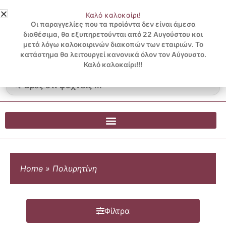
Μετάβαση
Καλό καλοκαίρι!
στο
3 ΔΟΣΕΙΣ ΧΩΡΙΣ ΠΙΣΤΩΤΙΚΗ ΜΕ KLARNA
Οι παραγγελίες που τα προϊόντα δεν είναι άμεσα
περιεχόμενο
διαθέσιμα, θα εξυπηρετούνται από 22 Αυγούστου και
μετά λόγω καλοκαιρινών διακοπών των εταιριών. Το
Λογαριασμός
0
κατάστημα θα λειτουργεί κανονικά όλον τον Αύγουστο.
Cart
0.00
€
Blog
Καλό καλοκαίρι!!!
Search
...
Home
»
Πολυρητίνη
Φίλτρα