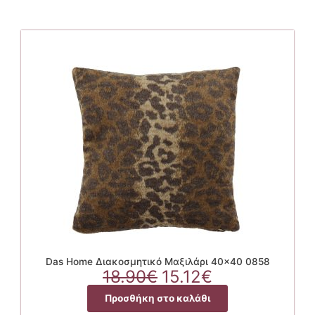
Das Home Διακοσμητικό Μαξιλάρι 40×40 0858
Original
Η
18.90
€
15.12
€
price
τρέχουσα
Προσθήκη στο καλάθι
was:
τιμή