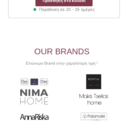
Προσθήκη στο καλάθι
was:
τιμή
18.90€.
είναι:
Παράδοση σε 20 - 25 ημέρες
15.12€.
OUR BRANDS
Επώνυμα Brand στην χαμηλότερη τιμή !