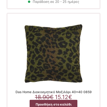
18.90€.
είναι:
Παράδοση σε 20 - 25 ημέρες
15.12€.
Das Home Διακοσμητικό Μαξιλάρι 40×40 0859
Original
Η
18.90
€
15.12
€
price
τρέχουσα
Προσθήκη στο καλάθι