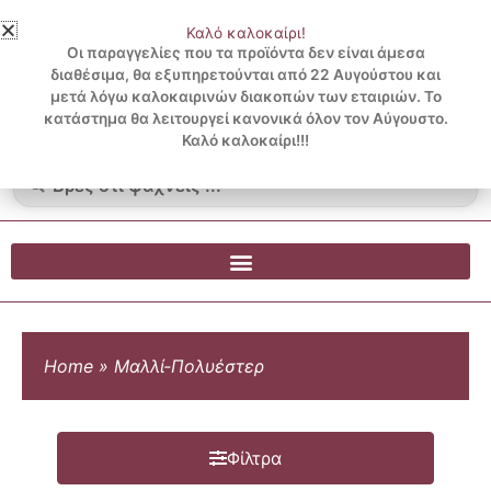
Μετάβαση
Καλό καλοκαίρι!
στο
3 ΔΟΣΕΙΣ ΧΩΡΙΣ ΠΙΣΤΩΤΙΚΗ ΜΕ KLARNA
Οι παραγγελίες που τα προϊόντα δεν είναι άμεσα
περιεχόμενο
διαθέσιμα, θα εξυπηρετούνται από 22 Αυγούστου και
μετά λόγω καλοκαιρινών διακοπών των εταιριών. Το
Λογαριασμός
0
κατάστημα θα λειτουργεί κανονικά όλον τον Αύγουστο.
Cart
0.00
€
Blog
Καλό καλοκαίρι!!!
Search
...
Home
»
Μαλλί-Πολυέστερ
Φίλτρα