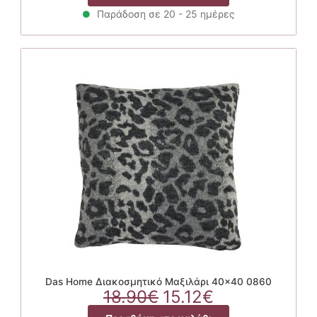
was:
τιμή
18.90€.
είναι:
Παράδοση σε 20 - 25 ημέρες
15.12€.
Das Home Διακοσμητικό Μαξιλάρι 40×40 0860
Original
Η
18.90
€
15.12
€
price
τρέχουσα