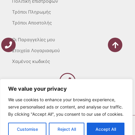
Πολιτική επιστροφών
Τρόποι Πληρωμής
Τρόποι Αποστολής
Οι Παραγγελίες μου
Στοιχεία Λογαριασμού
Χαμένος κωδικός
We value your privacy
Καλέστε μας
Δευτ – Τετ. – Σαβ. : 10:00 – 15:00
We use cookies to enhance your browsing experience,
Τρίτ. – Πέμπτ. – Παρ. : 10:00 – 21:00
serve personalised ads or content, and analyse our traffic.
By clicking "Accept All", you consent to our use of cookies.
© 2022 Λευκά Όνειρα All rights Reserved
Customise
Reject All
Accept All
Developed by websitesection.com