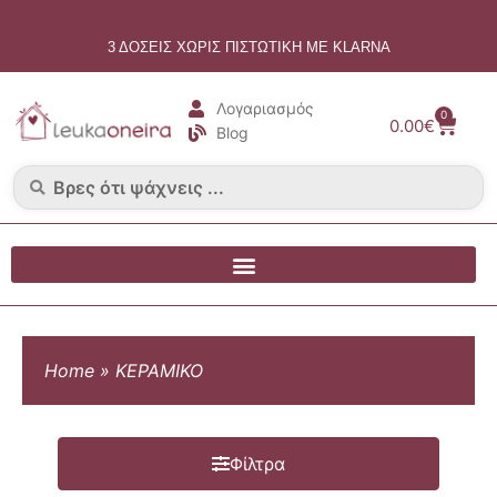
Μετάβαση
στο
3 ΔΟΣΕΙΣ ΧΩΡΙΣ ΠΙΣΤΩΤΙΚΗ ΜΕ KLARNA
περιεχόμενο
Λογαριασμός
0
Cart
0.00
€
Blog
Search
...
Home
»
ΚΕΡΑΜΙΚΟ
Φίλτρα